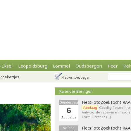
-Eksel
Leopoldsburg
Lommel
Oudsbergen
Peer
Pel
Zoekertjes
Nieuws toevoegen
Kalender Beringen
FietsFotoZoekTocht RA
Donderdag
Vandaag
Gezellig fietsen in e
6
Antwoorden zoeken en mooie p
Formulieren te (…)
Augustus
FietsFotoZoekTocht RA
Vrijdag