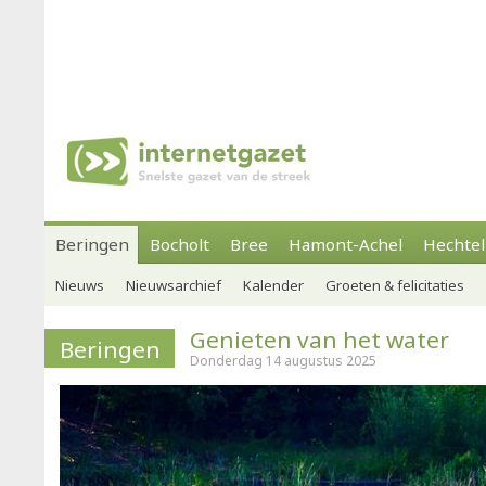
Beringen
Bocholt
Bree
Hamont-Achel
Hechtel
Nieuws
Nieuwsarchief
Kalender
Groeten & felicitaties
Genieten van het water
Beringen
Donderdag 14 augustus 2025