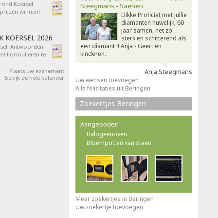
 rond Koersel.
Steegmans - Saenen
rijzen winnen!
Dikke Proficiat met jullie
diamanten huwelijk, 60
jaar samen, net zo
AK KOERSEL 2026
sterk en schitterend als
een diamant !! Anja - Geert en
ersel. Antwoorden
kinderen.
n! Formulieren te
Plaats uw evenement
Anja Steegmans
Bekijk de hele kalender
Uw wensen toevoegen
Alle felicitaties uit Beringen
Zoekertjes Beringen
Aangeboden
Halogeenoven
Bloempotten van steen
Meer zoekertjes in Beringen
Uw zoekertje toevoegen