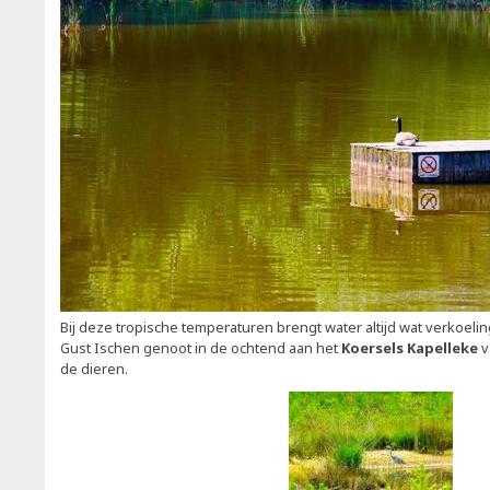
Bij deze tropische temperaturen brengt water altijd wat verkoelin
Gust Ischen genoot in de ochtend aan het
Koersels Kapelleke
v
de dieren.