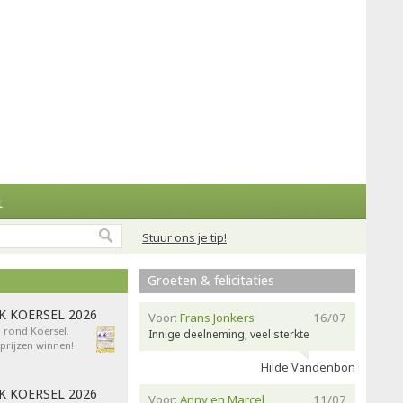
t
Stuur ons je tip!
Groeten & felicitaties
AK KOERSEL 2026
Voor:
Frans Jonkers
16/07
n rond Koersel.
Innige deelneming, veel sterkte
rijzen winnen!
Hilde Vandenbon
AK KOERSEL 2026
Voor:
Anny en Marcel
11/07