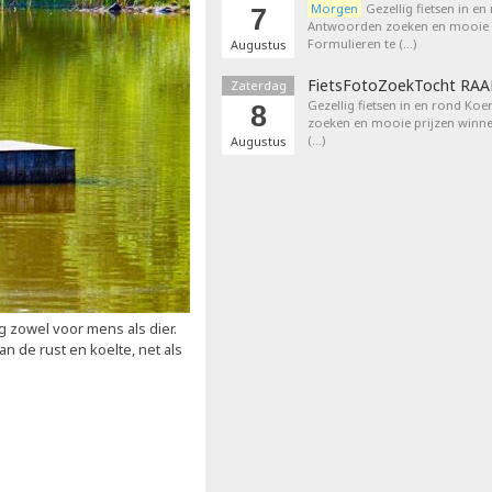
Morgen
Gezellig fietsen in en
7
Antwoorden zoeken en mooie p
Formulieren te (…)
Augustus
FietsFotoZoekTocht RA
Zaterdag
Gezellig fietsen in en rond Ko
8
zoeken en mooie prijzen winne
(…)
Augustus
g zowel voor mens als dier.
an de rust en koelte, net als