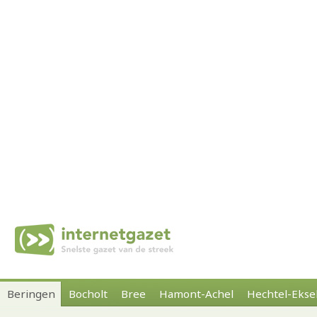
Beringen
Bocholt
Bree
Hamont-Achel
Hechtel-Ekse