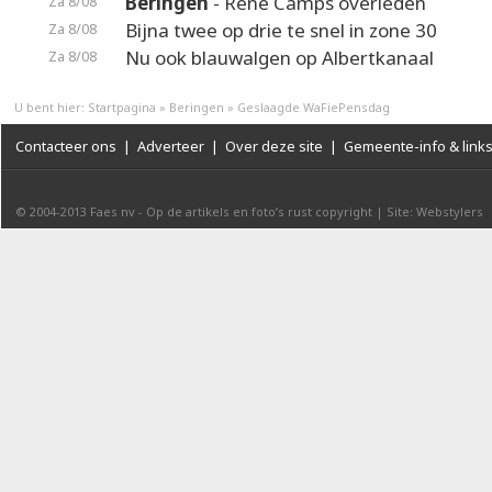
Beringen
- René Camps overleden
Za 8/08
Bijna twee op drie te snel in zone 30
Za 8/08
Nu ook blauwalgen op Albertkanaal
Za 8/08
U bent hier:
Startpagina
»
Beringen
»
Geslaagde WaFiePensdag
Contacteer ons
|
Adverteer
|
Over deze site
|
Gemeente-info & link
© 2004-2013
Faes nv
-
Op de artikels en foto’s rust copyright
|
Site: Webstylers