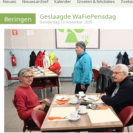
Nieuws
Nieuwsarchief
Kalender
Groeten & felicitaties
Zoeker
Geslaagde WaFiePensdag
Beringen
Donderdag 13 november 2025