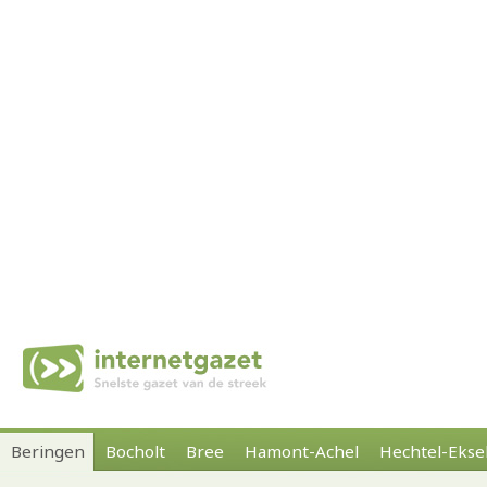
Beringen
Bocholt
Bree
Hamont-Achel
Hechtel-Ekse