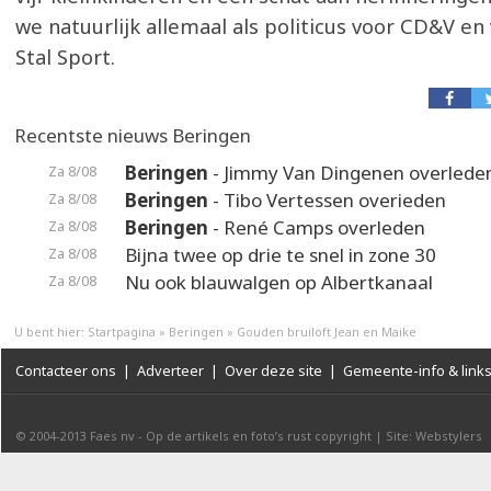
we natuurlijk allemaal als politicus voor CD&V en
Stal Sport.
Recentste nieuws Beringen
Beringen
- Jimmy Van Dingenen overlede
Za 8/08
Beringen
- Tibo Vertessen overieden
Za 8/08
Beringen
- René Camps overleden
Za 8/08
Bijna twee op drie te snel in zone 30
Za 8/08
Nu ook blauwalgen op Albertkanaal
Za 8/08
U bent hier:
Startpagina
»
Beringen
»
Gouden bruiloft Jean en Maike
Contacteer ons
|
Adverteer
|
Over deze site
|
Gemeente-info & link
© 2004-2013
Faes nv
-
Op de artikels en foto’s rust copyright
|
Site: Webstylers