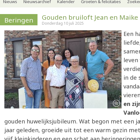
Nieuws
Nieuwsarchief
Kalender
Groeten & felicitaties
Zoeker
Gouden bruiloft Jean en Maike
Beringen
Donderdag 10 juli 2025
Een h
liefde
samen
leven
verdi
in de 
vanda
viere
en zi
Vanlo
gouden huwelijksjubileum. Wat begon met een ja-
jaar geleden, groeide uit tot een warm gezin met
vijf kleinkinderen en een schat aan herinneringe