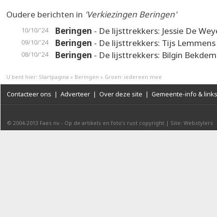
Oudere berichten in
'Verkiezingen Beringen'
Beringen
- De lijsttrekkers: Jessie De Wey
10/10/'24
Beringen
- De lijsttrekkers: Tijs Lemmens
09/10/'24
Beringen
- De lijsttrekkers: Bilgin Bekdem
08/10/'24
U bent hier:
Startpagina
»
Beringen
»
Groen: iedereen mee
Contacteer ons
|
Adverteer
|
Over deze site
|
Gemeente-info & link
© 2004-2013
Faes nv
-
Op de artikels en foto’s rust copyright
|
Site: Webstylers