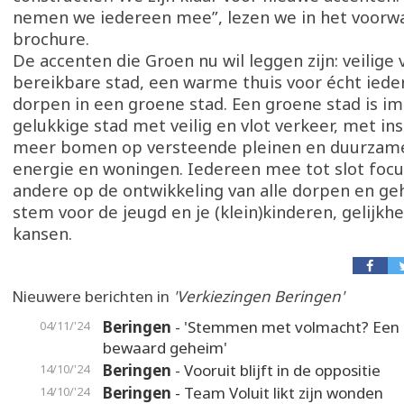
nemen we iedereen mee”, lezen we in het voorw
brochure.
De accenten die Groen nu wil leggen zijn: veilige 
bereikbare stad, een warme thuis voor écht iede
dorpen in een groene stad. Een groene stad is i
gelukkige stad met veilig en vlot verkeer, met in
meer bomen op versteende pleinen en duurzame
energie en woningen. Iedereen mee tot slot foc
andere op de ontwikkeling van alle dorpen en ge
stem voor de jeugd en je (klein)kinderen, gelijkhe
kansen.
Nieuwere berichten in
'Verkiezingen Beringen'
Beringen
- 'Stemmen met volmacht? Een
04/11/'24
bewaard geheim'
Beringen
- Vooruit blijft in de oppositie
14/10/'24
Beringen
- Team Voluit likt zijn wonden
14/10/'24