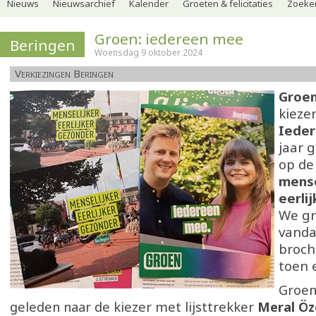
Nieuws
Nieuwsarchief
Kalender
Groeten & felicitaties
Zoeker
Groen: iedereen mee
Beringen
Woensdag 9 oktober 2024
Verkiezingen Beringen
Groe
kieze
Iede
jaar 
op de
mense
eerli
We gr
vanda
broch
toen 
Groen
geleden naar de kiezer met lijsttrekker
Meral Öz