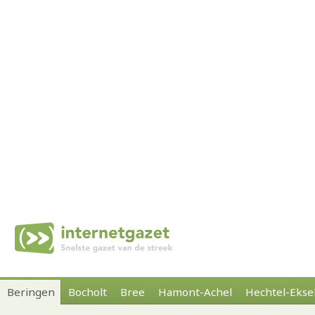
Beringen
Bocholt
Bree
Hamont-Achel
Hechtel-Ekse