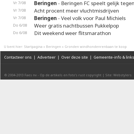
Beringen
- Beringen FC speelt gelijk teg
Vr 7/08
Acht procent meer vluchtmisdrijven
Vr 7/08
Beringen
- Veel volk voor Paul Michiels
Vr 7/08
Weer gratis nachtbussen Pukkelpop
Do 6/08
Dit weekend weer flitsmarathon
Do 6/08
U bent hier:
Startpagina
»
Beringen
»
Gronden windhondenrenbaan te koop
Contacteer ons
|
Adverteer
|
Over deze site
|
Gemeente-info & link
© 2004-2013
Faes nv
-
Op de artikels en foto’s rust copyright
|
Site: Webstylers