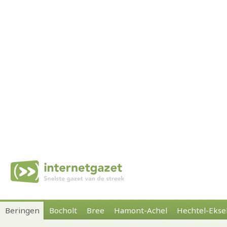
Beringen
Bocholt
Bree
Hamont-Achel
Hechtel-Ekse