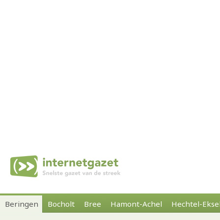
Beringen
Bocholt
Bree
Hamont-Achel
Hechtel-Ekse