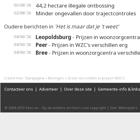
44,2 hectare illegale ontbossing
03/08/'26
Minder ongevallen door trajectcontroles
02/08/'26
Oudere berichten in
'Het is maar dat je 't weet'
Leopoldsburg
- Prijzen in woonzorgcentra
04/06/'26
Peer
- Prijzen in WZC's verschillen erg
04/06/'26
Bree
- Prijzen in woonzorgcentra verschill
04/06/'26
U bent hier:
Startpagina
»
Beringen
»
Grote verschillen in prijzen WZC's
Contacteer ons
|
Adverteer
|
Over deze site
|
Gemeente-info & link
© 2004-2013
Faes nv
-
Op de artikels en foto’s rust copyright
|
Site: Webstylers