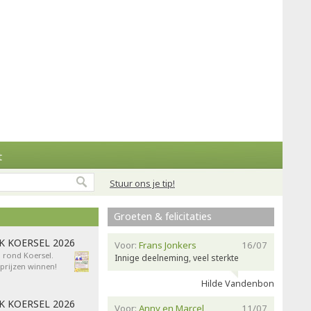
t
Stuur ons je tip!
Groeten & felicitaties
AK KOERSEL 2026
Voor:
Frans Jonkers
16/07
n rond Koersel.
Innige deelneming, veel sterkte
rijzen winnen!
Hilde Vandenbon
AK KOERSEL 2026
Voor:
Anny en Marcel
11/07