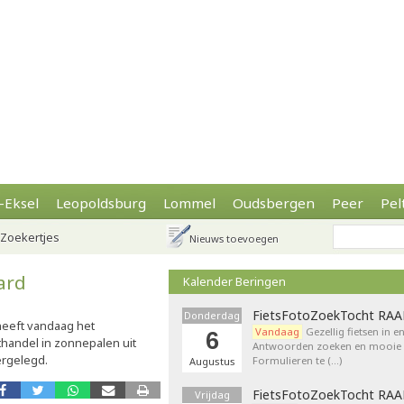
-Eksel
Leopoldsburg
Lommel
Oudsbergen
Peer
Pel
Zoekertjes
Nieuws toevoegen
ard
Kalender Beringen
FietsFotoZoekTocht RA
Donderdag
eeft vandaag het
Vandaag
Gezellig fietsen in e
6
handel in zonnepalen uit
Antwoorden zoeken en mooie p
ergelegd.
Formulieren te (…)
Augustus
FietsFotoZoekTocht RA
Vrijdag