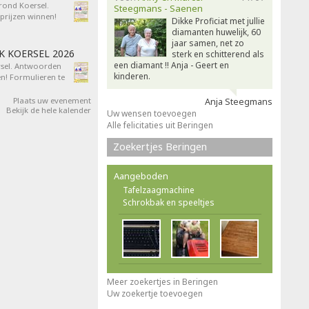
 rond Koersel.
Steegmans - Saenen
rijzen winnen!
Dikke Proficiat met jullie
diamanten huwelijk, 60
jaar samen, net zo
AK KOERSEL 2026
sterk en schitterend als
een diamant !! Anja - Geert en
ersel. Antwoorden
kinderen.
n! Formulieren te
Plaats uw evenement
Anja Steegmans
Bekijk de hele kalender
Uw wensen toevoegen
Alle felicitaties uit Beringen
Zoekertjes Beringen
Aangeboden
Tafelzaagmachine
Schrokbak en speeltjes
Meer zoekertjes in Beringen
Uw zoekertje toevoegen