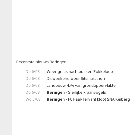
Recentste nieuws Beringen
Do 6/08
Weer gratis nachtbussen Pukkelpop
Do 6/08
Dit weekend weer flitsmarathon
Do 6/08
Landbouw 45% van grondoppervlakte
Do 6/08
Beringen
- Sierlijke kraanvogels
Wo 5/08
Beringen
- FC Paal-Tervant klopt SNA Keiberg