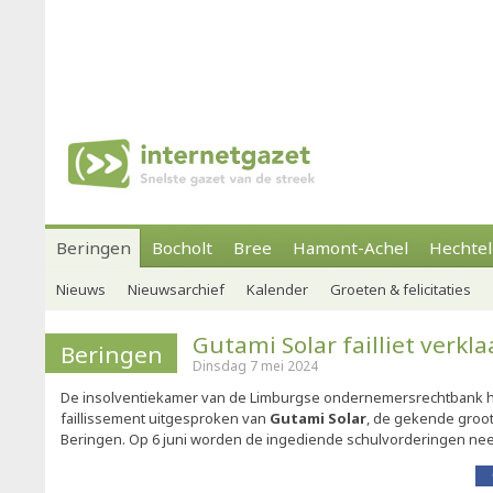
Beringen
Bocholt
Bree
Hamont-Achel
Hechtel
Nieuws
Nieuwsarchief
Kalender
Groeten & felicitaties
Gutami Solar failliet verkla
Beringen
Dinsdag 7 mei 2024
De insolventiekamer van de Limburgse ondernemersrechtbank h
faillissement uitgesproken van
Gutami Solar
, de gekende groot
Beringen. Op 6 juni worden de ingediende schulvorderingen ne