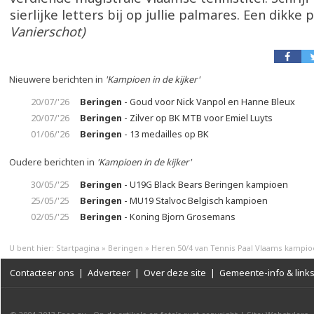
sierlijke letters bij op jullie palmares. Een dikke p
Vanierschot)
Nieuwere berichten in
'Kampioen in de kijker'
20/07/'26
Beringen
- Goud voor Nick Vanpol en Hanne Bleux
20/07/'26
Beringen
- Zilver op BK MTB voor Emiel Luyts
01/06/'26
Beringen
- 13 medailles op BK
Oudere berichten in
'Kampioen in de kijker'
30/05/'25
Beringen
- U19G Black Bears Beringen kampioen
25/05/'25
Beringen
- MU19 Stalvoc Belgisch kampioen
02/05/'25
Beringen
- Koning Bjorn Grosemans
U bent hier:
Startpagina
»
Beringen
»
Heren 50/4 van Tennis Paal Vlaams kampi
Contacteer ons
|
Adverteer
|
Over deze site
|
Gemeente-info & link