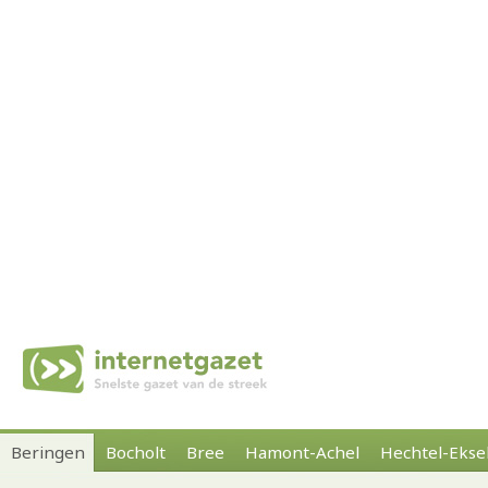
Beringen
Bocholt
Bree
Hamont-Achel
Hechtel-Ekse