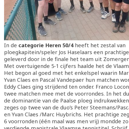
In de
categorie Heren 50/4
heeft het zestal van
ploegkapitein/speler Jos Haselaars een prachtige
geleverd door in de finale het team uit Zomergem
Met overtuigende 5-1 cijfers haalde het de Vlaams
Het begon al goed met het enkelspel waarin Mar
Yvan Claes en Pascal Vandepaer hun matchen wo
Eddy Claes ging strijdend ten onder. Franco Loco
twee matchen mee met de voorrondes. In het du
de dominantie van de Paalse ploeg indrukwekke
zeges op twee van de duo’s Peter Steemans/Pasc
en Yvan Claes /Marc Huybrichs. Het prachtige z
6 voorronden (één maal was men vrij) mondde zo u
verdiende magistrale Vlaamse tennistitel. Schrij