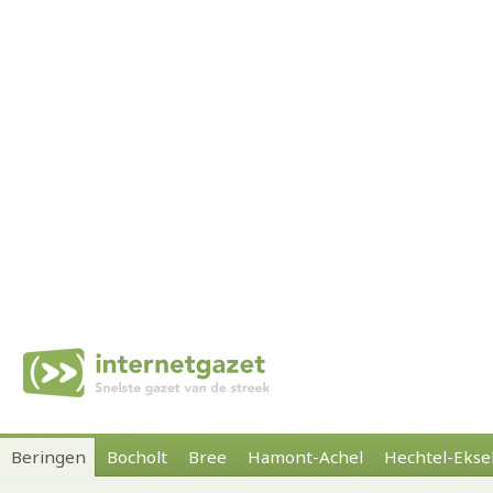
Beringen
Bocholt
Bree
Hamont-Achel
Hechtel-Ekse