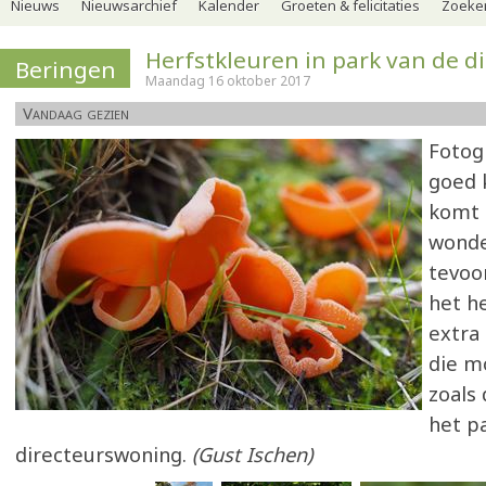
Nieuws
Nieuwsarchief
Kalender
Groeten & felicitaties
Zoeker
Herfstkleuren in park van de d
Beringen
Maandag 16 oktober 2017
Vandaag gezien
Fotogr
goed 
komt 
wonde
tevoor
het he
extra
die m
zoals
het p
directeurswoning.
(Gust Ischen)