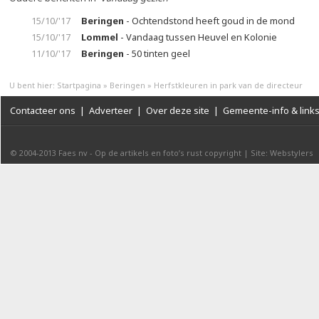
15/10/'17
Beringen
- Ochtendstond heeft goud in de mond
15/10/'17
Lommel
- Vandaag tussen Heuvel en Kolonie
11/10/'17
Beringen
- 50 tinten geel
U bent hier:
Startpagina
»
Beringen
»
Herfstkleuren in park van de directeur
Contacteer ons
|
Adverteer
|
Over deze site
|
Gemeente-info & link
© 2004-2013
Faes nv
-
Op de artikels en foto’s rust copyright
|
Site: Webstylers