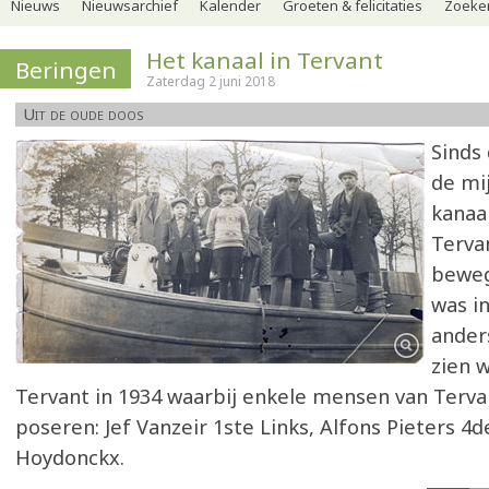
Nieuws
Nieuwsarchief
Kalender
Groeten & felicitaties
Zoeker
Het kanaal in Tervant
Beringen
Zaterdag 2 juni 2018
Uit de oude doos
Sinds 
de mij
kanaa
Terva
beweg
was i
ander
zien w
Tervant in 1934 waarbij enkele mensen van Terva
poseren: Jef Vanzeir 1ste Links, Alfons Pieters 4
Hoydonckx.