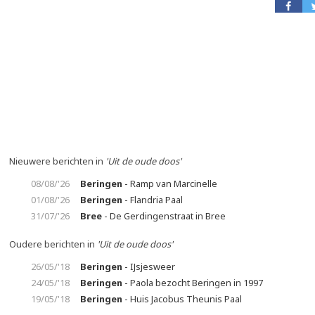
Nieuwere berichten in
'Uit de oude doos'
08/08/'26
Beringen
- Ramp van Marcinelle
01/08/'26
Beringen
- Flandria Paal
31/07/'26
Bree
- De Gerdingenstraat in Bree
Oudere berichten in
'Uit de oude doos'
26/05/'18
Beringen
- IJsjesweer
24/05/'18
Beringen
- Paola bezocht Beringen in 1997
19/05/'18
Beringen
- Huis Jacobus Theunis Paal