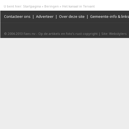
U bent hier:
Startpagina
»
Beringen
»
Het kanaal in Tervant
Contacteer ons
|
Adverteer
|
Over deze site
|
Gemeente-info & link
© 2004-2013
Faes nv
-
Op de artikels en foto’s rust copyright
|
Site: Webstylers