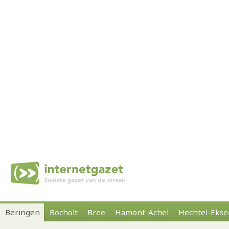
Beringen
Bocholt
Bree
Hamont-Achel
Hechtel-Ekse