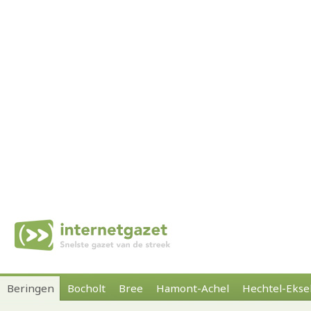
Beringen
Bocholt
Bree
Hamont-Achel
Hechtel-Ekse