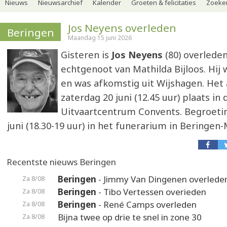
Nieuws
Nieuwsarchief
Kalender
Groeten & felicitaties
Zoeker
Jos Neyens overleden
Beringen
Maandag 15 juni 2026
Gisteren is
Jos Neyens
(80) overleden
echtgenoot van Mathilda Bijloos. Hij 
en was afkomstig uit Wijshagen. Het 
zaterdag 20 juni (12.45 uur) plaats in 
Uitvaartcentrum Convents. Begroeting
juni (18.30-19 uur) in het funerarium in Beringen-
Recentste nieuws Beringen
Beringen
- Jimmy Van Dingenen overlede
Za 8/08
Beringen
- Tibo Vertessen overieden
Za 8/08
Beringen
- René Camps overleden
Za 8/08
Bijna twee op drie te snel in zone 30
Za 8/08