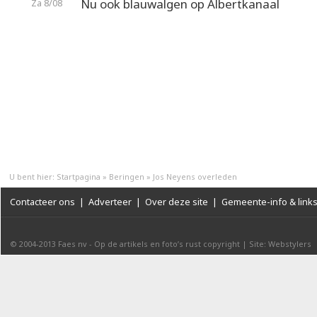
Nu ook blauwalgen op Albertkanaal
Za 8/08
U bent hier:
Startpagina
»
Beringen
»
Jos Neyens overleden
Contacteer ons
|
Adverteer
|
Over deze site
|
Gemeente-info & link
© 2004-2013
Faes nv
-
Op de artikels en foto’s rust copyright
|
Site: Webstylers