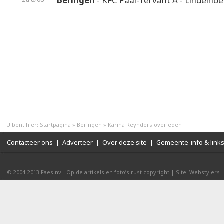
Beringen
- KFC Paal-Tervant A - Lindelho
U bent hier:
Startpagina
»
Beringen
»
Karina Reynders overleden
Contacteer ons
|
Adverteer
|
Over deze site
|
Gemeente-info & link
© 2004-2013
Faes nv
-
Op de artikels en foto’s rust copyright
|
Site: Webstylers