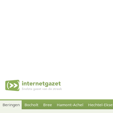
Beringen
Bocholt
Bree
Hamont-Achel
Hechtel-Ekse