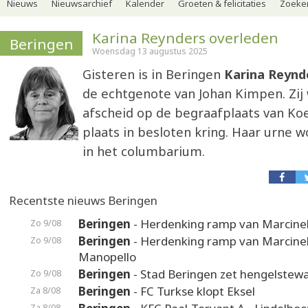
Nieuws
Nieuwsarchief
Kalender
Groeten & felicitaties
Zoeker
Karina Reynders overleden
Beringen
Woensdag 13 augustus 2025
Gisteren is in Beringen
Karina Reynd
de echtgenote van Johan Kimpen. Zij 
afscheid op de begraafplaats van Koe
plaats in besloten kring. Haar urne w
in het columbarium.
Recentste nieuws Beringen
Beringen
- Herdenking ramp van Marcinel
Zo 9/08
Beringen
- Herdenking ramp van Marcinel
Zo 9/08
Manopello
Beringen
- Stad Beringen zet hengelstewa
Zo 9/08
Beringen
- FC Turkse klopt Eksel
Za 8/08
Za 8/08