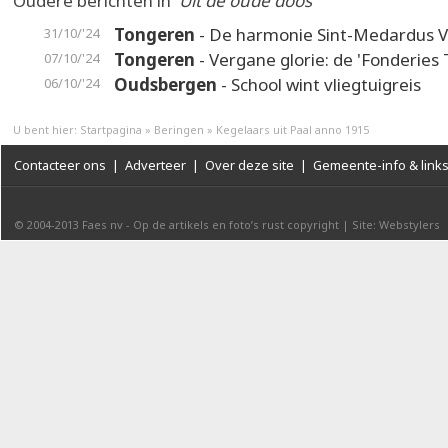
Oudere berichten in
'Uit de oude doos'
Tongeren
- De harmonie Sint-Medardus 
31/10/'24
Tongeren
- Vergane glorie: de 'Fonderies 
07/10/'24
Oudsbergen
- School wint vliegtuigreis
06/10/'24
U bent hier:
Startpagina
»
Beringen
»
Kegelaars uit Paal anno 1915
Contacteer ons
|
Adverteer
|
Over deze site
|
Gemeente-info & link
© 2004-2013
Faes nv
-
Op de artikels en foto’s rust copyright
|
Site: Webstylers