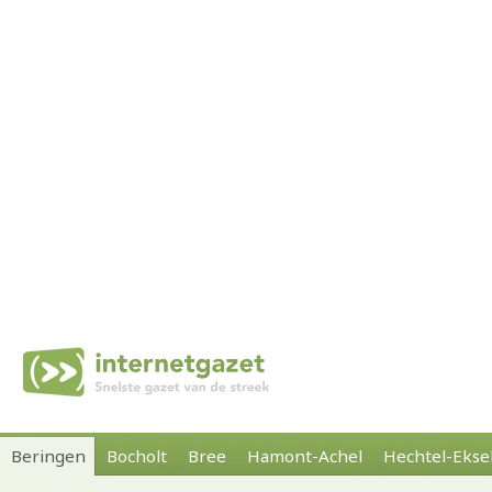
Beringen
Bocholt
Bree
Hamont-Achel
Hechtel-Ekse