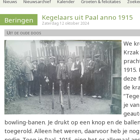
Nieuws
Nieuwsarchief
Kalender
Groeten & felicitaties
Zoeker
Kegelaars uit Paal anno 1915
Beringen
Zaterdag 12 oktober 2024
Uit de oude doos
We kr
Krzak
pracht
1915.
deze 
de kra
“Tege
je van
geaut
bowling-banen. Je drukt op een knop en de balle
toegerold. Alleen het weren, daarvoor heb je nog
nodig. Toen in Paal, 1915, ging het er allemaal an