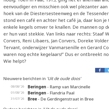
eenvoudiger en misschien ook wel plezanter aan 
hoek van de Diestersesteenweg en de Tessende
stond een café en achter het café ja, daar kon je
enkele kegels omver te knallen. De mannen op d
er hun vast stekkie. Van links naar rechts: Staaf W
Corvers, Reni Libaers, Jan Corvers, Doreke Volders
Tervant, onderwijzer Vanmarsenille en Gerard Co
waren nog echte kegelaars!” Dus er ontbreekt n
Wie helpt?
Nieuwere berichten in
'Uit de oude doos'
Beringen
- Ramp van Marcinelle
08/08/'26
Beringen
- Flandria Paal
01/08/'26
Bree
- De Gerdingenstraat in Bree
31/07/'26