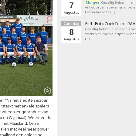
Morgen
Gezellig fietsen in en
7
Antwoorden zoeken en mooie p
Formulieren te (…)
Augustus
FietsFotoZoekTocht RA
Zaterdag
Gezellig fietsen in en rond Ko
8
zoeken en mooie prijzen winne
(…)
Augustus
n. "Na het slechte seizoen
rsterkt met enkele spelers
t wij een jeugdproduct van
en Wijgmaal). We zitten dit
en het Maasland. Onze
allen met veel meer power.
etballend een oplossing