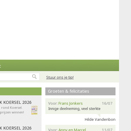
t
Stuur ons je tip!
Groeten & felicitaties
AK KOERSEL 2026
Voor:
Frans Jonkers
16/07
n rond Koersel.
Innige deelneming, veel sterkte
rijzen winnen!
Hilde Vandenbon
AK KOERSEL 2026
Voor:
Anny en Marcel
11/07