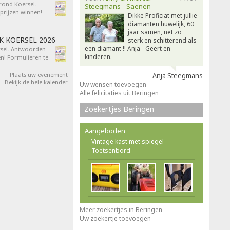
 rond Koersel.
Steegmans - Saenen
rijzen winnen!
Dikke Proficiat met jullie
diamanten huwelijk, 60
jaar samen, net zo
AK KOERSEL 2026
sterk en schitterend als
een diamant !! Anja - Geert en
ersel. Antwoorden
kinderen.
n! Formulieren te
Plaats uw evenement
Anja Steegmans
Bekijk de hele kalender
Uw wensen toevoegen
Alle felicitaties uit Beringen
Zoekertjes Beringen
Aangeboden
Vintage kast met spiegel
Toetsenbord
Meer zoekertjes in Beringen
Uw zoekertje toevoegen