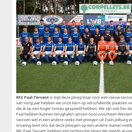
KFC Paal-Tervant
is met deze ploeg klaar voor een nieuw seizoe
van vorig jaar hebben we onze kern op verschillende plaatsen ve
die al op een hoger niveau gespeeld hebben. We zijn ook fier da
Paal hebben kunnen terughalen: Jeroen Goor (voorheen Westerlo 
seizoen wel in een andere reeks met ploegen uit Zuid Limburg 
ervaring leert ons dat deze ploegen op een andere manier voetb
Wij, Paal-Tervant, hebben een technische ploeg die steeds al vo