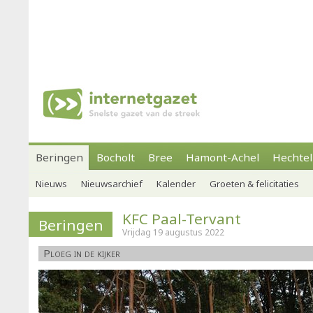
Beringen
Bocholt
Bree
Hamont-Achel
Hechtel
Nieuws
Nieuwsarchief
Kalender
Groeten & felicitaties
KFC Paal-Tervant
Beringen
Vrijdag 19 augustus 2022
Ploeg in de kijker