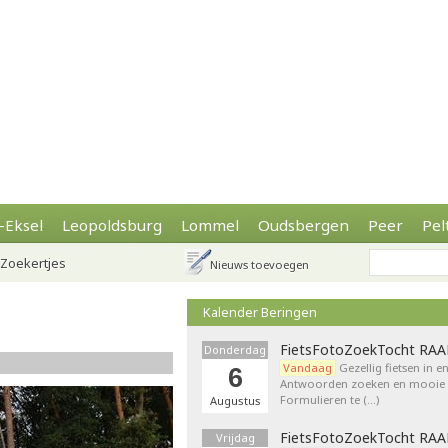
-Eksel
Leopoldsburg
Lommel
Oudsbergen
Peer
Pel
Zoekertjes
Nieuws toevoegen
Kalender Beringen
FietsFotoZoekTocht RA
Donderdag
Vandaag
Gezellig fietsen in e
6
Antwoorden zoeken en mooie p
Formulieren te (…)
Augustus
FietsFotoZoekTocht RA
Vrijdag