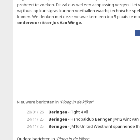
probeert te zoeken. Dit zal dus wel een aanpassing vergen. Het v
wij thuis op kunstgras kunnen voetballen waarbij technische spel
komen. We denken met deze nieuwe kern een top 5 plaats te mo
ondervoorzitter Jos Van Winge.
Nieuwere berichten in
'Ploeg in de kijker'
20/01/'26
Beringen
- Fight 4 All
24/11/'25
Beringen
- Handbalclub Beringen JM12 wint van
24/11/'25
Beringen
- JM16 United West wint spannende t
Oudere berichten in
'Ploeg in de kijker'