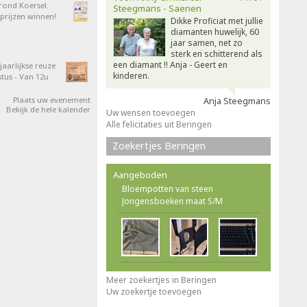
 rond Koersel.
Steegmans - Saenen
rijzen winnen!
Dikke Proficiat met jullie
diamanten huwelijk, 60
jaar samen, net zo
sterk en schitterend als
een diamant !! Anja - Geert en
aarlijkse reuze
kinderen.
tus - Van 12u
Plaats uw evenement
Anja Steegmans
Bekijk de hele kalender
Uw wensen toevoegen
Alle felicitaties uit Beringen
Zoekertjes Beringen
Aangeboden
Bloempotten van steen
Jongensboeken maat S/M
Meer zoekertjes in Beringen
Uw zoekertje toevoegen