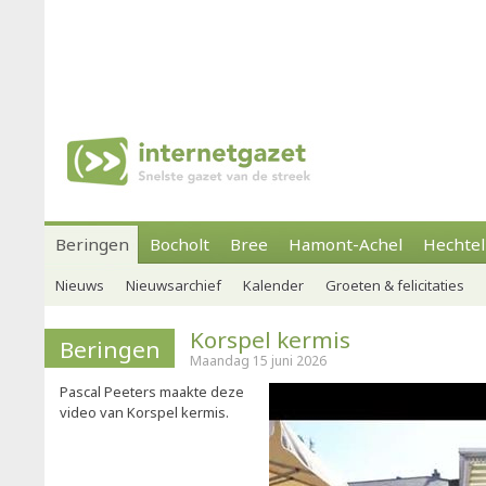
Beringen
Bocholt
Bree
Hamont-Achel
Hechtel
Nieuws
Nieuwsarchief
Kalender
Groeten & felicitaties
Korspel kermis
Beringen
Maandag 15 juni 2026
Pascal Peeters maakte deze
video van Korspel kermis.