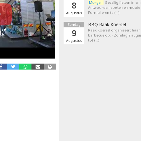
Morgen
Gezellig fietsen in en
8
Antwoorden zoeken en mooie p
Formulieren te (…)
Augustus
BBQ Raak Koersel
Zondag
Raak Koersel organiseert haar j
9
barbecue op: - Zondag 9 augus
tot (…)
Augustus