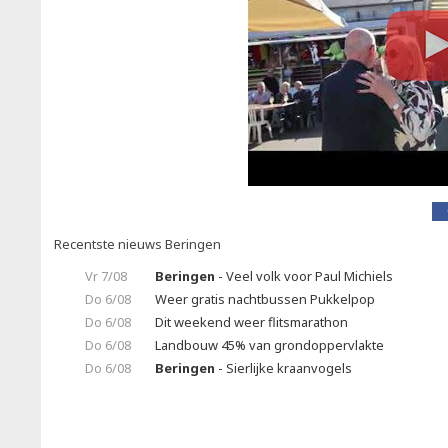
Recentste nieuws Beringen
Vr 7/08
Beringen
- Veel volk voor Paul Michiels
Do 6/08
Weer gratis nachtbussen Pukkelpop
Do 6/08
Dit weekend weer flitsmarathon
Do 6/08
Landbouw 45% van grondoppervlakte
Do 6/08
Beringen
- Sierlijke kraanvogels