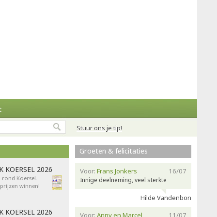
t
Stuur ons je tip!
Groeten & felicitaties
AK KOERSEL 2026
Voor:
Frans Jonkers
16/07
n rond Koersel.
Innige deelneming, veel sterkte
rijzen winnen!
Hilde Vandenbon
AK KOERSEL 2026
Voor:
Anny en Marcel
11/07