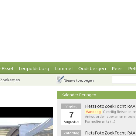
-Eksel
Leopoldsburg
Lommel
Oudsbergen
Peer
Pel
Zoekertjes
Nieuws toevoegen
Kalender Beringen
FietsFotoZoekTocht RA
Vrijdag
Vandaag
Gezellig fietsen in e
7
Antwoorden zoeken en mooie p
Formulieren te (…)
Augustus
FietsFotoZoekTocht RA
Zaterdag