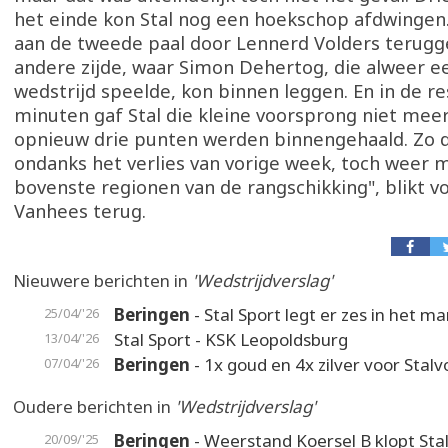
het einde kon Stal nog een hoekschop afdwingen
aan de tweede paal door Lennerd Volders terugg
andere zijde, waar Simon Dehertog, die alweer ee
wedstrijd speelde, kon binnen leggen. En in de r
minuten gaf Stal die kleine voorsprong niet meer 
opnieuw drie punten werden binnengehaald. Zo d
ondanks het verlies van vorige week, toch weer 
bovenste regionen van de rangschikking", blikt vo
Vanhees terug.
Nieuwere berichten in
'Wedstrijdverslag'
Beringen
- Stal Sport legt er zes in het m
25/04/'26
Stal Sport - KSK Leopoldsburg
13/04/'26
Beringen
- 1x goud en 4x zilver voor Stalv
07/04/'26
Oudere berichten in
'Wedstrijdverslag'
Beringen
- Weerstand Koersel B klopt Stal
20/09/'25