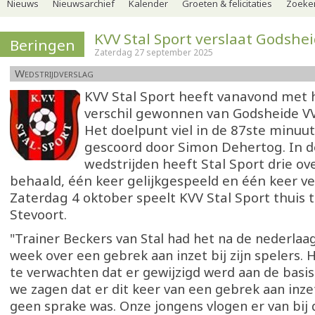
Nieuws
Nieuwsarchief
Kalender
Groeten & felicitaties
Zoeker
KVV Stal Sport verslaat Godshe
Beringen
Zaterdag 27 september 2025
Wedstrijdverslag
KVV Stal Sport heeft vanavond met h
verschil gewonnen van Godsheide VV
Het doelpunt viel in de 87ste minuu
gescoord door Simon Dehertog. In de 
wedstrijden heeft Stal Sport drie o
behaald, één keer gelijkgespeeld en één keer ve
Zaterdag 4 oktober speelt KVV Stal Sport thuis 
Stevoort.
"Trainer Beckers van Stal had het na de nederlaa
week over een gebrek aan inzet bij zijn spelers.
te verwachten dat er gewijzigd werd aan de basis
we zagen dat er dit keer van een gebrek aan inze
geen sprake was. Onze jongens vlogen er van bij