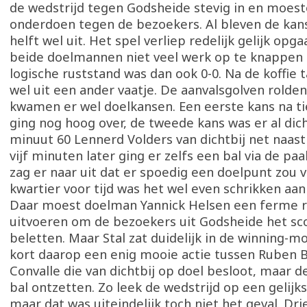
de wedstrijd tegen Godsheide stevig in en moest
onderdoen tegen de bezoekers. Al bleven de kans
helft wel uit. Het spel verliep redelijk gelijk opg
beide doelmannen niet veel werk op te knappen
logische ruststand was dan ook 0-0. Na de koffie t
wel uit een ander vaatje. De aanvalsgolven rolde
kwamen er wel doelkansen. Een eerste kans na t
ging nog hoog over, de tweede kans was er al dich
minuut 60 Lennerd Volders van dichtbij net naas
vijf minuten later ging er zelfs een bal via de paa
zag er naar uit dat er spoedig een doelpunt zou 
kwartier voor tijd was het wel even schrikken aan
Daar moest doelman Yannick Helsen een ferme 
uitvoeren om de bezoekers uit Godsheide het sc
beletten. Maar Stal zat duidelijk in de winning-
kort daarop een enig mooie actie tussen Ruben Bi
Convalle die van dichtbij op doel besloot, maar 
bal ontzetten. Zo leek de wedstrijd op een gelijks
maar dat was uiteindelijk toch niet het geval. Dr