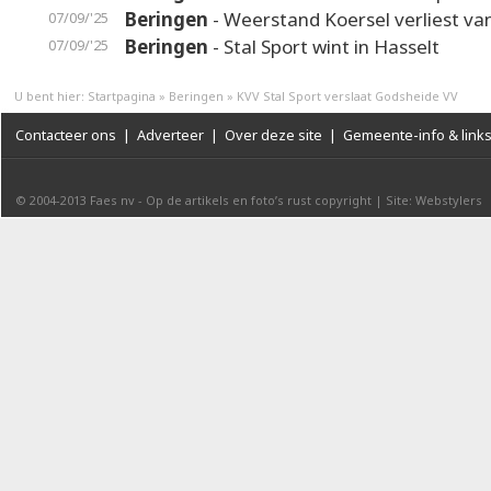
Beringen
- Weerstand Koersel verliest va
07/09/'25
Beringen
- Stal Sport wint in Hasselt
07/09/'25
U bent hier:
Startpagina
»
Beringen
»
KVV Stal Sport verslaat Godsheide VV
Contacteer ons
|
Adverteer
|
Over deze site
|
Gemeente-info & link
© 2004-2013
Faes nv
-
Op de artikels en foto’s rust copyright
|
Site: Webstylers