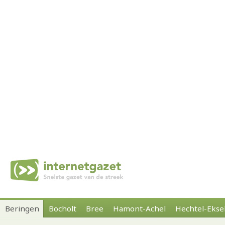
Beringen
Bocholt
Bree
Hamont-Achel
Hechtel-Ekse