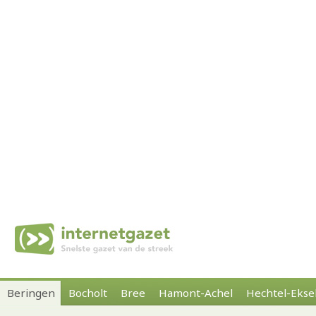
Beringen
Bocholt
Bree
Hamont-Achel
Hechtel-Ekse