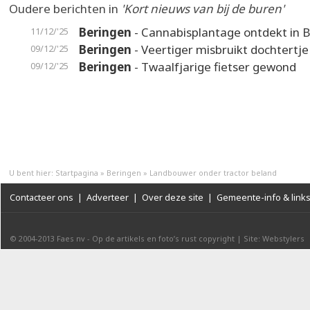
Oudere berichten in
'Kort nieuws van bij de buren'
Beringen
- Cannabisplantage ontdekt in 
11/12/'25
Beringen
- Veertiger misbruikt dochtertje
09/12/'25
Beringen
- Twaalfjarige fietser gewond
09/12/'25
U bent hier:
Startpagina
»
Beringen
»
Landbouwer onder tractor beland
Contacteer ons
|
Adverteer
|
Over deze site
|
Gemeente-info & link
© 2004-2013
Faes nv
-
Op de artikels en foto’s rust copyright
|
Site: Webstylers