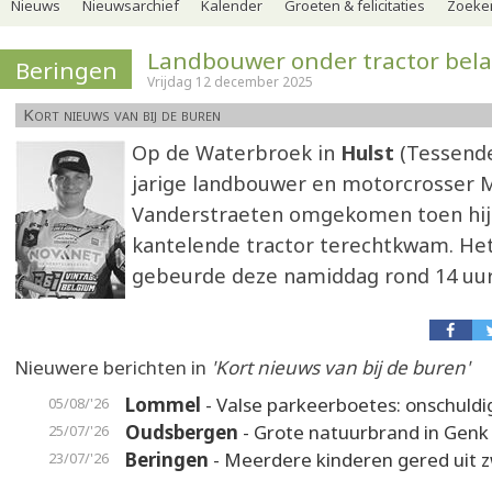
Nieuws
Nieuwsarchief
Kalender
Groeten & felicitaties
Zoeker
Landbouwer onder tractor bel
Beringen
Vrijdag 12 december 2025
Kort nieuws van bij de buren
Op de Waterbroek in
Hulst
(Tessender
jarige landbouwer en motorcrosser 
Vanderstraeten omgekomen toen hij 
kantelende tractor terechtkwam. He
gebeurde deze namiddag rond 14 uur
Nieuwere berichten in
'Kort nieuws van bij de buren'
Lommel
- Valse parkeerboetes: onschuldi
05/08/'26
Oudsbergen
- Grote natuurbrand in Genk
25/07/'26
Beringen
- Meerdere kinderen gered uit
23/07/'26