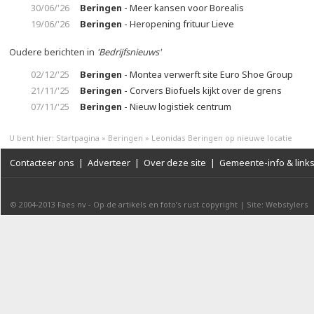
30/06/'26
Beringen
- Meer kansen voor Borealis
19/06/'26
Beringen
- Heropening frituur Lieve
Oudere berichten in
'Bedrijfsnieuws'
02/12/'25
Beringen
- Montea verwerft site Euro Shoe Group
21/11/'25
Beringen
- Corvers Biofuels kijkt over de grens
07/11/'25
Beringen
- Nieuw logistiek centrum
U bent hier:
Startpagina
»
Beringen
»
Leonidas Beringen op nieuwe locatie
Contacteer ons
|
Adverteer
|
Over deze site
|
Gemeente-info & link
© 2004-2013
Faes nv
-
Op de artikels en foto’s rust copyright
|
Site: Webstylers