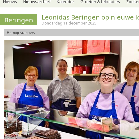
Nieuws
Nieuwsarchief
Kalender
Groeten & felicitaties
Zoeker
Leonidas Beringen op nieuwe l
Beringen
Donderdag 11 december 2025
Bedrijfsnieuws