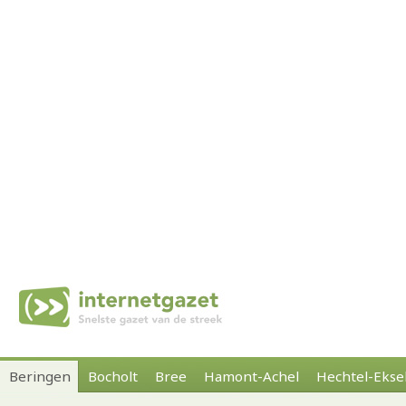
Beringen
Bocholt
Bree
Hamont-Achel
Hechtel-Ekse