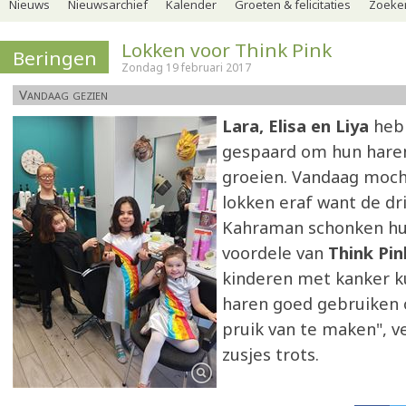
Nieuws
Nieuwsarchief
Kalender
Groeten & felicitaties
Zoeker
Lokken voor Think Pink
Beringen
Zondag 19 februari 2017
Vandaag gezien
Lara, Elisa en Liya
hebb
gespaard om hun haren
groeien. Vandaag moch
lokken eraf want de dr
Kahraman schonken hu
voordele van
Think Pin
kinderen met kanker 
haren goed gebruiken
pruik van te maken", ve
zusjes trots.