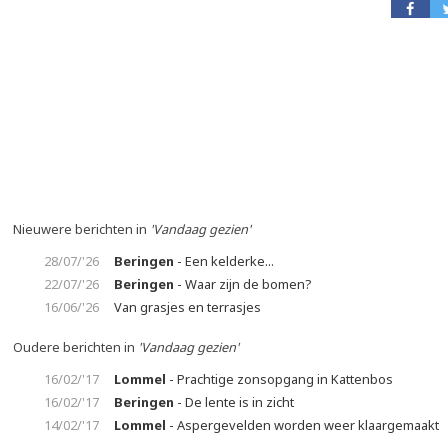
Nieuwere berichten in
'Vandaag gezien'
28/07/'26
Beringen
- Een kelderke...
22/07/'26
Beringen
- Waar zijn de bomen?
16/06/'26
Van grasjes en terrasjes
Oudere berichten in
'Vandaag gezien'
16/02/'17
Lommel
- Prachtige zonsopgang in Kattenbos
16/02/'17
Beringen
- De lente is in zicht
14/02/'17
Lommel
- Aspergevelden worden weer klaargemaakt