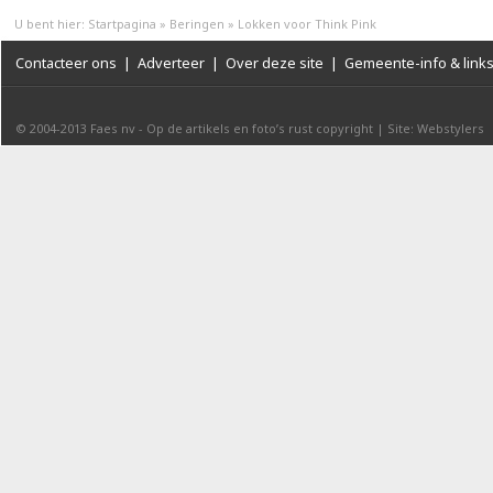
U bent hier:
Startpagina
»
Beringen
»
Lokken voor Think Pink
Contacteer ons
|
Adverteer
|
Over deze site
|
Gemeente-info & link
© 2004-2013
Faes nv
-
Op de artikels en foto’s rust copyright
|
Site: Webstylers