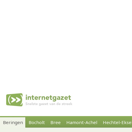
Beringen
Bocholt
Bree
Hamont-Achel
Hechtel-Ekse