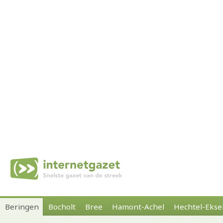
Beringen
Bocholt
Bree
Hamont-Achel
Hechtel-Ekse