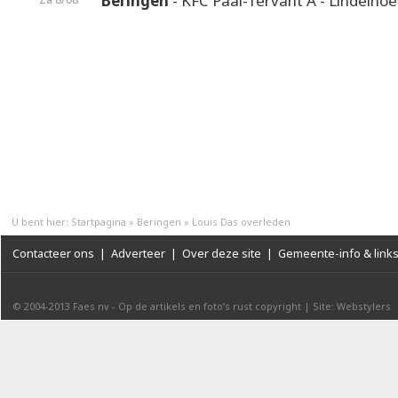
Beringen
- KFC Paal-Tervant A - Lindelho
U bent hier:
Startpagina
»
Beringen
»
Louis Das overleden
Contacteer ons
|
Adverteer
|
Over deze site
|
Gemeente-info & link
© 2004-2013
Faes nv
-
Op de artikels en foto’s rust copyright
|
Site: Webstylers