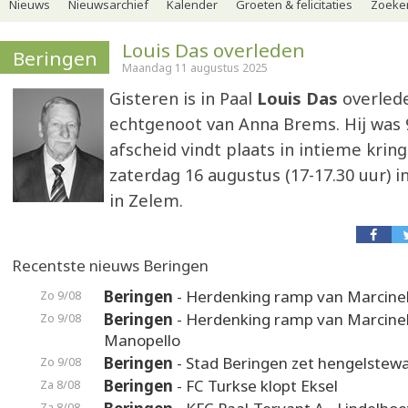
Nieuws
Nieuwsarchief
Kalender
Groeten & felicitaties
Zoeker
Louis Das overleden
Beringen
Maandag 11 augustus 2025
Gisteren is in Paal
Louis Das
overled
echtgenoot van Anna Brems. Hij was 9
afscheid vindt plaats in intieme kring
zaterdag 16 augustus (17-17.30 uur) in
in Zelem.
Recentste nieuws Beringen
Beringen
- Herdenking ramp van Marcinel
Zo 9/08
Beringen
- Herdenking ramp van Marcinel
Zo 9/08
Manopello
Beringen
- Stad Beringen zet hengelstewa
Zo 9/08
Beringen
- FC Turkse klopt Eksel
Za 8/08
Za 8/08