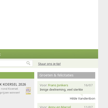
t
Stuur ons je tip!
Groeten & felicitaties
AK KOERSEL 2026
Voor:
Frans Jonkers
16/07
n rond Koersel.
Innige deelneming, veel sterkte
rijzen winnen!
Hilde Vandenbon
Voor:
Anny en Marcel
11/07