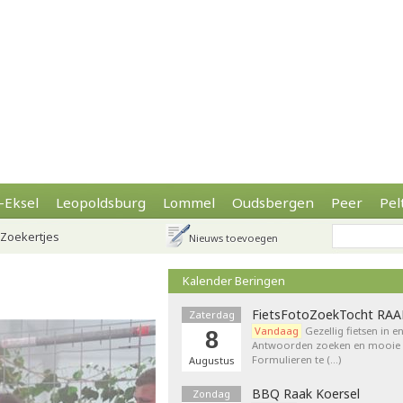
-Eksel
Leopoldsburg
Lommel
Oudsbergen
Peer
Pel
Zoekertjes
Nieuws toevoegen
Kalender Beringen
FietsFotoZoekTocht RA
Zaterdag
Vandaag
Gezellig fietsen in e
8
Antwoorden zoeken en mooie p
Formulieren te (…)
Augustus
BBQ Raak Koersel
Zondag