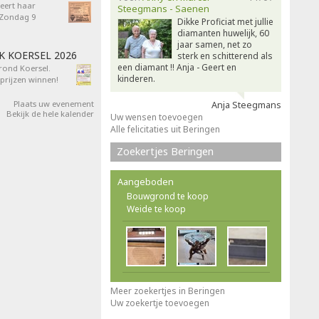
eert haar
Steegmans - Saenen
- Zondag 9
Dikke Proficiat met jullie
diamanten huwelijk, 60
jaar samen, net zo
AK KOERSEL 2026
sterk en schitterend als
een diamant !! Anja - Geert en
 rond Koersel.
kinderen.
rijzen winnen!
Plaats uw evenement
Anja Steegmans
Bekijk de hele kalender
Uw wensen toevoegen
Alle felicitaties uit Beringen
Zoekertjes Beringen
Aangeboden
Bouwgrond te koop
Weide te koop
Meer zoekertjes in Beringen
Uw zoekertje toevoegen