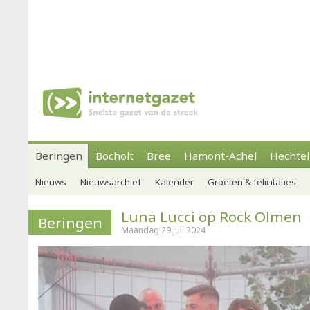
Beringen
Bocholt
Bree
Hamont-Achel
Hechtel
Nieuws
Nieuwsarchief
Kalender
Groeten & felicitaties
Luna Lucci op Rock Olmen
Beringen
Maandag 29 juli 2024