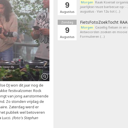
Morgen
Raak Koersel organis
9
jaarlijkse reuze barbecue op: 
augustus - Van 12u tot (…)
Augustus
FietsFotoZoekTocht RA
Zondag
Morgen
Gezellig fietsen in en
9
Antwoorden zoeken en mooie p
Formulieren (…)
Augustus
se DJ won dit jaar nog de
rukke festivalzomer. Rock
brengt van jong aanstormende
nd. Zo stonden vrijdag de
naire. Zaterdag werd er
het publiek wel betoveren
 Lucci.
(foto's Stephan