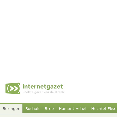
Beringen
Bocholt
Bree
Hamont-Achel
Hechtel-Ekse