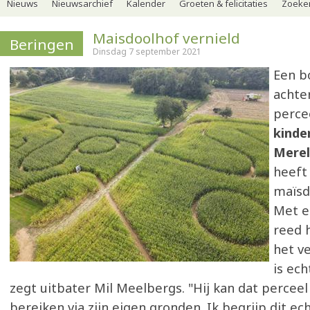
Nieuws
Nieuwsarchief
Kalender
Groeten & felicitaties
Zoeker
Maisdoolhof vernield
Beringen
Dinsdag 7 september 2021
Een b
achte
perce
kinde
Merel
heeft
maïsd
Met e
reed 
het ve
is ech
zegt uitbater Mil Meelbergs. "Hij kan dat perceel
bereiken via zijn eigen gronden. Ik begrijp dit ech