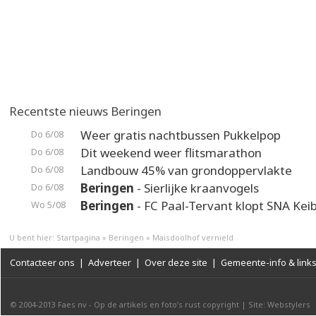
Recentste nieuws Beringen
Weer gratis nachtbussen Pukkelpop
Do 6/08
Dit weekend weer flitsmarathon
Do 6/08
Landbouw 45% van grondoppervlakte
Do 6/08
Beringen
- Sierlijke kraanvogels
Do 6/08
Beringen
- FC Paal-Tervant klopt SNA Kei
Wo 5/08
U bent hier:
Startpagina
»
Beringen
»
Maisdoolhof vernield
Contacteer ons
|
Adverteer
|
Over deze site
|
Gemeente-info & link
© 2004-2013
Faes nv
-
Op de artikels en foto’s rust copyright
|
Site: Webstylers