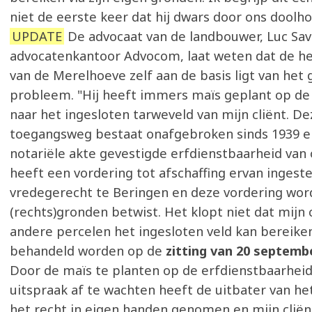
niet de eerste keer dat hij dwars door ons doolhof
UPDATE
De advocaat van de landbouwer, Luc Sav
advocatenkantoor Advocom, laat weten dat de h
van de Merelhoeve zelf aan de basis ligt van het
probleem. "Hij heeft immers maïs geplant op d
naar het ingesloten tarweveld van mijn cliënt. De
toegangsweg bestaat onafgebroken sinds 1939 en
notariële akte gevestigde erfdienstbaarheid van 
heeft een vordering tot afschaffing ervan ingeste
vredegerecht te Beringen en deze vordering wor
(rechts)gronden betwist. Het klopt niet dat mijn c
andere percelen het ingesloten veld kan bereiken
behandeld worden op de
zitting van 20 septemb
Door de maïs te planten op de erfdienstbaarhei
uitspraak af te wachten heeft de uitbater van h
het recht in eigen handen genomen en mijn cliën