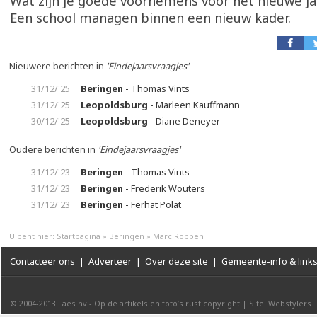
Wat zijn je goede voornemens voor het nieuwe j
Een school managen binnen een nieuw kader.
Nieuwere berichten in
'Eindejaarsvraagjes'
31/12/'25
Beringen
- Thomas Vints
31/12/'25
Leopoldsburg
- Marleen Kauffmann
30/12/'25
Leopoldsburg
- Diane Deneyer
Oudere berichten in
'Eindejaarsvraagjes'
31/12/'23
Beringen
- Thomas Vints
31/12/'23
Beringen
- Frederik Wouters
31/12/'23
Beringen
- Ferhat Polat
U bent hier:
Startpagina
»
Beringen
»
Marc Robben
Contacteer ons
|
Adverteer
|
Over deze site
|
Gemeente-info & link
© 2004-2013
Faes nv
-
Op de artikels en foto’s rust copyright
|
Site: Webstylers