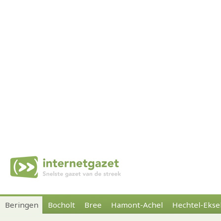
Beringen
Bocholt
Bree
Hamont-Achel
Hechtel-Ekse