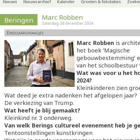
Nieuws
Nieuwsarchief
Kalender
Groeten & felicitaties
Zoeker
Marc Robben
Beringen
Zaterdag 28 december 2024
Eindejaarsvraagjes
Marc Robben
is archit
het boek 'Magische
gebouwbestemming' en
van het schoolbestuur
Wat was voor u het h
2024?
Kleinkinderen zien gro
Wat deed je extra nadenken het afgelopen jaar?
De verkiezing van Trump.
Wat heeft je blij gemaakt?
Kleinkind nr. 3 onderweg.
Van welk Berings cultureel evenement heb je 
Tentoonstellingen kunstkringen