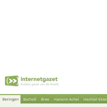
Beringen
Bocholt
Bree
Hamont-Achel
Hechtel-Ekse