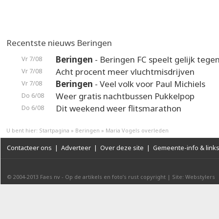
Recentste nieuws Beringen
Beringen
- Beringen FC speelt gelijk teg
Vr 7/08
Acht procent meer vluchtmisdrijven
Vr 7/08
Beringen
- Veel volk voor Paul Michiels
Vr 7/08
Weer gratis nachtbussen Pukkelpop
Do 6/08
Dit weekend weer flitsmarathon
Do 6/08
U bent hier:
Startpagina
»
Beringen
»
Maria Vogels overleden
Contacteer ons
|
Adverteer
|
Over deze site
|
Gemeente-info & link
© 2004-2013
Faes nv
-
Op de artikels en foto’s rust copyright
|
Site: Webstylers