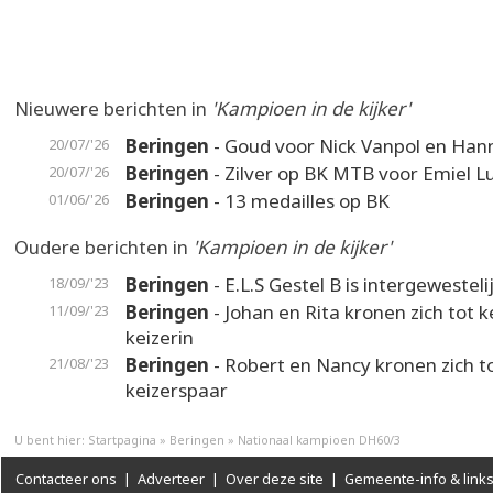
Nieuwere berichten in
'Kampioen in de kijker'
Beringen
- Goud voor Nick Vanpol en Han
20/07/'26
Beringen
- Zilver op BK MTB voor Emiel L
20/07/'26
Beringen
- 13 medailles op BK
01/06/'26
Oudere berichten in
'Kampioen in de kijker'
Beringen
- E.L.S Gestel B is intergewestel
18/09/'23
Beringen
- Johan en Rita kronen zich tot k
11/09/'23
keizerin
Beringen
- Robert en Nancy kronen zich t
21/08/'23
keizerspaar
U bent hier:
Startpagina
»
Beringen
»
Nationaal kampioen DH60/3
Contacteer ons
|
Adverteer
|
Over deze site
|
Gemeente-info & link