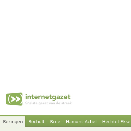
Beringen
Bocholt
Bree
Hamont-Achel
Hechtel-Ekse