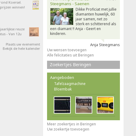
 rond Koersel.
Steegmans - Saenen
rijzen winnen!
Dikke Proficiat met jullie
diamanten huwelijk, 60
jaar samen, net zo
sterk en schitterend als
een diamant !! Anja - Geert en
aarlijkse reuze
kinderen.
tus - Van 12u
Plaats uw evenement
Anja Steegmans
Bekijk de hele kalender
Uw wensen toevoegen
Alle felicitaties uit Beringen
Zoekertjes Beringen
Aangeboden
Tafelzaagmachine
Bloembak
Meer zoekertjes in Beringen
Uw zoekertje toevoegen