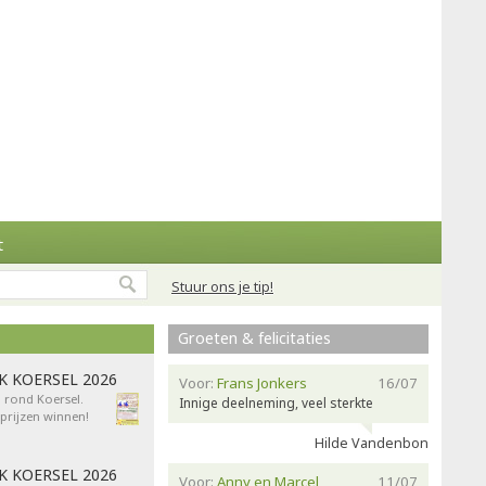
t
Stuur ons je tip!
Groeten & felicitaties
AK KOERSEL 2026
Voor:
Frans Jonkers
16/07
n rond Koersel.
Innige deelneming, veel sterkte
rijzen winnen!
Hilde Vandenbon
AK KOERSEL 2026
Voor:
Anny en Marcel
11/07