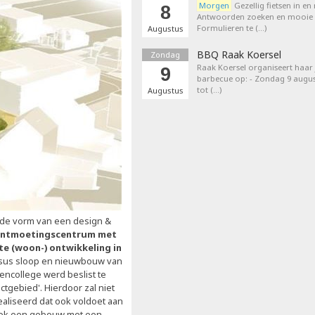
Morgen
Gezellig fietsen in en
8
Antwoorden zoeken en mooie p
Formulieren te (…)
Augustus
BBQ Raak Koersel
Zondag
Raak Koersel organiseert haar j
9
barbecue op: - Zondag 9 augus
tot (…)
Augustus
de vorm van een design &
ontmoetingscentrum met
te (woon-) ontwikkeling in
ersus sloop en nieuwbouw van
ncollege werd beslist te
tgebied'. Hierdoor zal niet
liseerd dat ook voldoet aan
 ook een gebouw met een