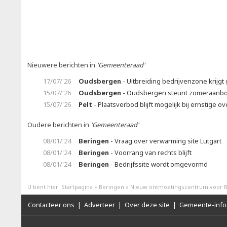
Nieuwere berichten in
'Gemeenteraad'
17/07/'26
Oudsbergen
- Uitbreiding bedrijvenzone krijgt 
15/07/'26
Oudsbergen
- Oudsbergen steunt zomeraanb
15/07/'26
Pelt
- Plaatsverbod blijft mogelijk bij ernstige ov
Oudere berichten in
'Gemeenteraad'
08/01/'24
Beringen
- Vraag over verwarming site Lutgart
08/01/'24
Beringen
- Voorrang van rechts blijft
08/01/'24
Beringen
- Bedrijfssite wordt omgevormd
U bent hier:
Startpagina
»
Beringen
»
Nieuw ontmoetingscentrum voor B
Contacteer ons
|
Adverteer
|
Over deze site
|
Gemeente-info 