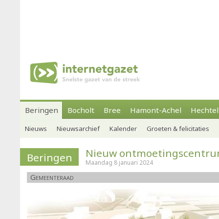
Beringen
Bocholt
Bree
Hamont-Achel
Hechtel
Nieuws
Nieuwsarchief
Kalender
Groeten & felicitaties
Nieuw ontmoetingscentrum
Beringen
Maandag 8 januari 2024
Gemeenteraad