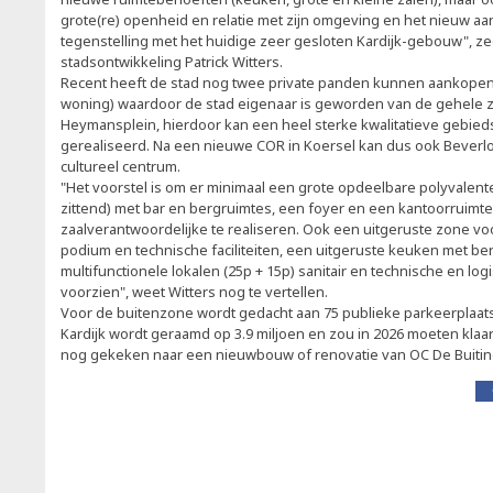
grote(re) openheid en relatie met zijn omgeving en het nieuw aan 
tegenstelling met het huidige zeer gesloten Kardijk-gebouw", z
stadsontwikkeling Patrick Witters.
Recent heeft de stad nog twee private panden kunnen aankope
woning) waardoor de stad eigenaar is geworden van de gehele
Heymansplein, hierdoor kan een heel sterke kwalitatieve gebie
gerealiseerd. Na een nieuwe COR in Koersel kan dus ook Bever
cultureel centrum.
"Het voorstel is om er minimaal een grote opdeelbare polyvalente
zittend) met bar en bergruimtes, een foyer en een kantoorruimt
zaalverantwoordelijke te realiseren. Ook een uitgeruste zone vo
podium en technische faciliteiten, een uitgeruste keuken met b
multifunctionele lokalen (25p + 15p) sanitair en technische en log
voorzien", weet Witters nog te vertellen.
Voor de buitenzone wordt gedacht aan 75 publieke parkeerplaats
Kardijk wordt geraamd op 3.9 miljoen en zou in 2026 moeten klaa
nog gekeken naar een nieuwbouw of renovatie van OC De Buiting