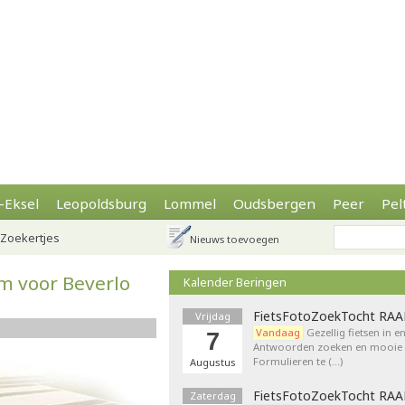
-Eksel
Leopoldsburg
Lommel
Oudsbergen
Peer
Pel
Zoekertjes
Nieuws toevoegen
 voor Beverlo
Kalender Beringen
FietsFotoZoekTocht RA
Vrijdag
Vandaag
Gezellig fietsen in e
7
Antwoorden zoeken en mooie p
Formulieren te (…)
Augustus
FietsFotoZoekTocht RA
Zaterdag