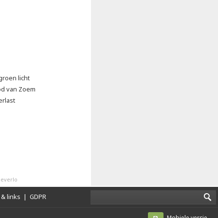
groen licht
od van Zoem
erlast
everlo
& links
|
GDPR
Mobiele versie