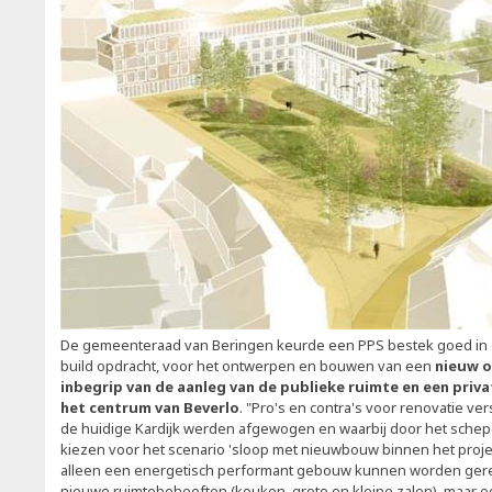
De gemeenteraad van Beringen keurde een PPS bestek goed in 
build opdracht, voor het ontwerpen en bouwen van een
nieuw 
inbegrip van de aanleg van de publieke ruimte en een priva
het centrum van Beverlo
. "Pro's en contra's voor renovatie v
de huidige Kardijk werden afgewogen en waarbij door het schepe
kiezen voor het scenario 'sloop met nieuwbouw binnen het projec
alleen een energetisch performant gebouw kunnen worden gerea
nieuwe ruimtebehoeften (keuken, grote en kleine zalen), maar