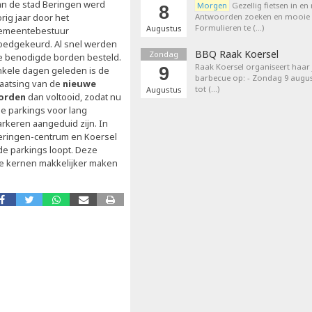
an de stad Beringen werd
Morgen
Gezellig fietsen in en
8
rig jaar door het
Antwoorden zoeken en mooie p
Formulieren te (…)
Augustus
emeentebestuur
oedgekeurd. Al snel werden
BBQ Raak Koersel
Zondag
e benodigde borden besteld.
Raak Koersel organiseert haar j
9
nkele dagen geleden is de
barbecue op: - Zondag 9 augus
laatsing van de
nieuwe
tot (…)
Augustus
orden
dan voltooid, zodat nu
le parkings voor lang
arkeren aangeduid zijn. In
eringen-centrum en Koersel
nde parkings loopt. Deze
de kernen makkelijker maken