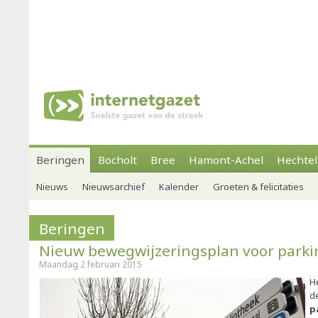
Beringen
Bocholt
Bree
Hamont-Achel
Hechtel
Nieuws
Nieuwsarchief
Kalender
Groeten & felicitaties
Beringen
Nieuw bewegwijzeringsplan voor parki
Maandag 2 februari 2015
H
d
p