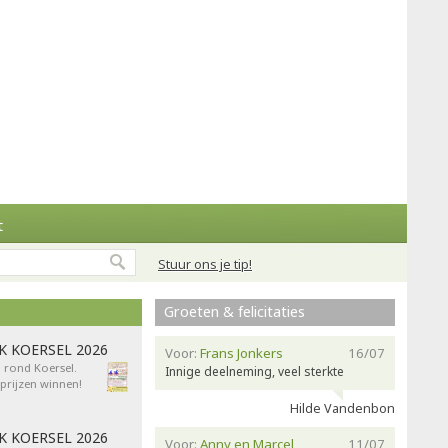
t
Stuur ons je tip!
Groeten & felicitaties
AK KOERSEL 2026
Voor:
Frans Jonkers
16/07
n rond Koersel.
Innige deelneming, veel sterkte
rijzen winnen!
Hilde Vandenbon
AK KOERSEL 2026
Voor:
Anny en Marcel
11/07