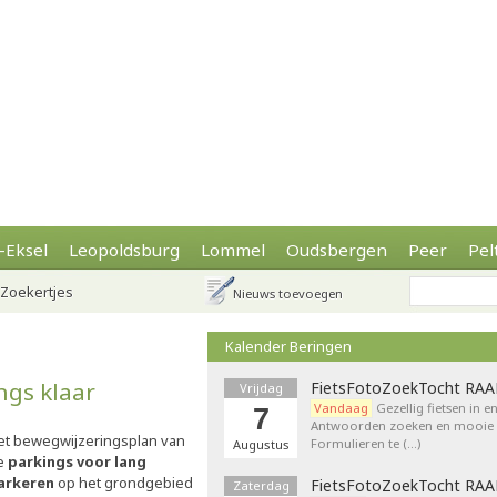
-Eksel
Leopoldsburg
Lommel
Oudsbergen
Peer
Pel
Zoekertjes
Nieuws toevoegen
Kalender Beringen
ngs klaar
FietsFotoZoekTocht RA
Vrijdag
Vandaag
Gezellig fietsen in e
7
Antwoorden zoeken en mooie p
et bewegwijzeringsplan van
Formulieren te (…)
Augustus
e
parkings voor lang
arkeren
op het grondgebied
FietsFotoZoekTocht RA
Zaterdag