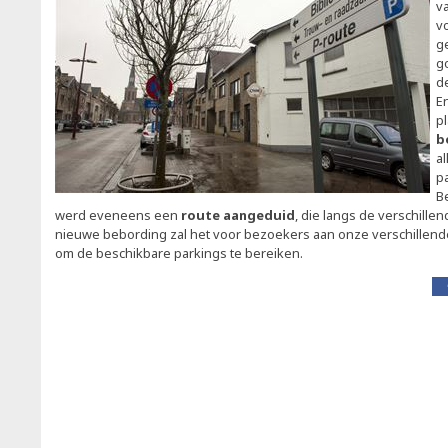
v
vo
g
g
d
E
p
b
al
p
B
werd eveneens een
route aangeduid
, die langs de verschille
nieuwe bebording zal het voor bezoekers aan onze verschillen
om de beschikbare parkings te bereiken.