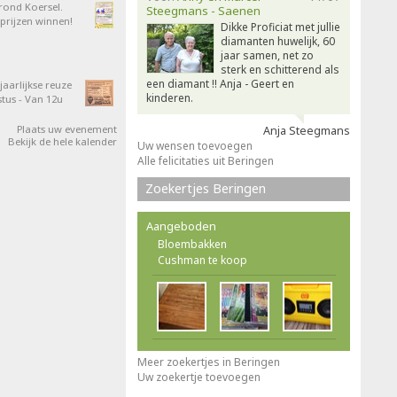
 rond Koersel.
Steegmans - Saenen
rijzen winnen!
Dikke Proficiat met jullie
diamanten huwelijk, 60
jaar samen, net zo
sterk en schitterend als
een diamant !! Anja - Geert en
aarlijkse reuze
kinderen.
tus - Van 12u
Plaats uw evenement
Anja Steegmans
Bekijk de hele kalender
Uw wensen toevoegen
Alle felicitaties uit Beringen
Zoekertjes Beringen
Aangeboden
Bloembakken
Cushman te koop
Meer zoekertjes in Beringen
Uw zoekertje toevoegen