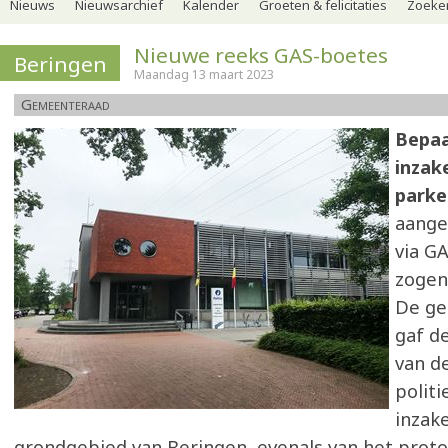
Nieuws
Nieuwsarchief
Kalender
Groeten & felicitaties
Zoeker
Nieuwe reeks GAS-boetes
Beringen
Maandag 13 maart 2023
Gemeenteraad
Bepaa
inzak
park
aange
via GA
zogen
De g
gaf d
van d
polit
inzak
grondgebied van Beringen, evenals van het prot