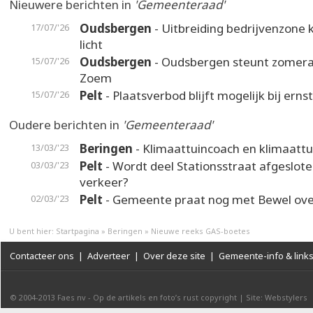
Nieuwere berichten in
'Gemeenteraad'
Oudsbergen
- Uitbreiding bedrijvenzone k
17/07/'26
licht
Oudsbergen
- Oudsbergen steunt zomer
15/07/'26
Zoem
Pelt
- Plaatsverbod blijft mogelijk bij erns
15/07/'26
Oudere berichten in
'Gemeenteraad'
Beringen
- Klimaattuincoach en klimaatt
13/03/'23
Pelt
- Wordt deel Stationsstraat afgeslot
03/03/'23
verkeer?
Pelt
- Gemeente praat nog met Bewel over
02/03/'23
U bent hier:
Startpagina
»
Beringen
»
Nieuwe reeks GAS-boetes
Contacteer ons
|
Adverteer
|
Over deze site
|
Gemeente-info & link
© 2004-2013
Faes nv
-
Op de artikels en foto’s rust copyright
|
Site: Webstylers