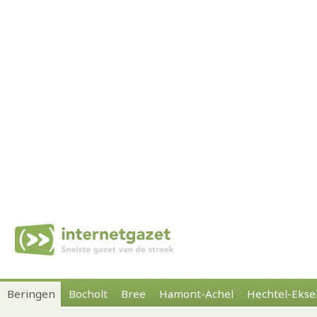
Beringen
Bocholt
Bree
Hamont-Achel
Hechtel-Ekse