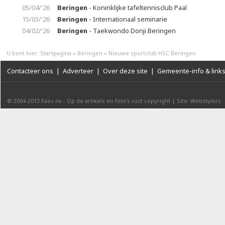
05/04/'26
Beringen
- Koninklijke tafeltennisclub Paal
15/03/'26
Beringen
- Internationaal seminarie
04/02/'26
Beringen
- Taekwondo Donji Beringen
U bent hier:
Startpagina
»
Beringen
»
Nieuwe sportclub HSC Beringen
Contacteer ons
|
Adverteer
|
Over deze site
|
Gemeente-info & link
© 2004-2013
Faes nv
-
Op de artikels en foto’s rust copyright
|
Site: Webstylers