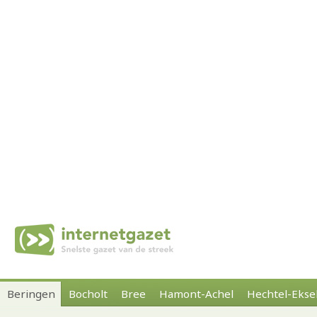
Beringen
Bocholt
Bree
Hamont-Achel
Hechtel-Ekse