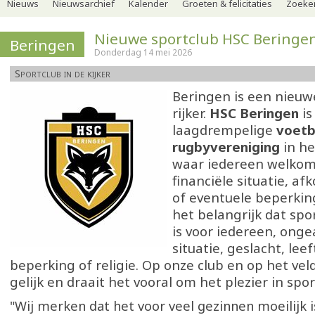
Nieuws
Nieuwsarchief
Kalender
Groeten & felicitaties
Zoeker
Nieuwe sportclub HSC Beringe
Beringen
Donderdag 14 mei 2026
Sportclub in de kijker
Beringen is een nieuw
rijker.
HSC Beringen
is
laagdrempelige
voetb
rugbyvereniging
in he
waar iedereen welkom
financiële situatie, af
of eventuele beperking
het belangrijk dat spo
is voor iedereen, onge
situatie, geslacht, leef
beperking of religie. Op onze club en op het vel
gelijk en draait het vooral om het plezier in sport
"Wij merken dat het voor veel gezinnen moeilijk 