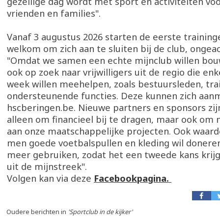
gezellige dag wordt met sport en activiteiten vo
vrienden en families".
Vanaf 3 augustus 2026 starten de eerste training
welkom om zich aan te sluiten bij de club, ongea
"Omdat we samen een echte mijnclub willen bouw
ook op zoek naar vrijwilligers uit de regio die en
week willen meehelpen, zoals bestuursleden, tra
ondersteunende functies. Deze kunnen zich aanm
hscberingen.be. Nieuwe partners en sponsors zij
alleen om financieel bij te dragen, maar ook om
aan onze maatschappelijke projecten. Ook waarde
men goede voetbalspullen en kleding wil doneren 
meer gebruiken, zodat het een tweede kans krij
uit de mijnstreek".
Volgen kan via deze
Facebookpagina.
Oudere berichten in
'Sportclub in de kijker'