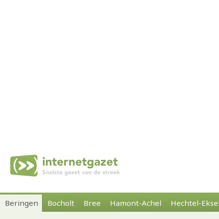
Beringen
Bocholt
Bree
Hamont-Achel
Hechtel-Ekse