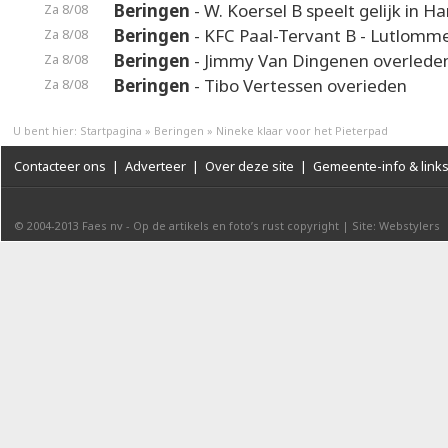
Beringen
- W. Koersel B speelt gelijk in H
Za 8/08
Beringen
- KFC Paal-Tervant B - Lutlomme
Za 8/08
Beringen
- Jimmy Van Dingenen overlede
Za 8/08
Beringen
- Tibo Vertessen overieden
Za 8/08
U bent hier:
Startpagina
»
Beringen
»
Nineke klaar voor het Pieterpad
Contacteer ons
|
Adverteer
|
Over deze site
|
Gemeente-info & link
© 2004-2013
Faes nv
-
Op de artikels en foto’s rust copyright
|
Site: Webstylers