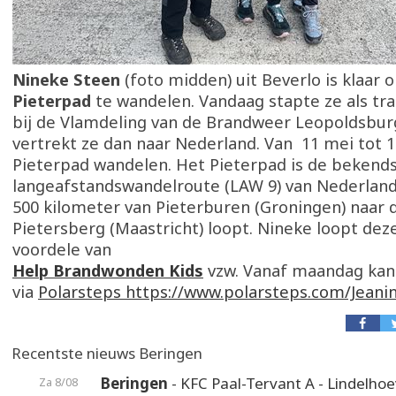
Nineke Steen
(foto midden) uit Beverlo is klaar 
Pieterpad
te wandelen. Vandaag stapte ze als tr
bij de Vlamdeling van de Brandweer Leopoldsbu
vertrekt ze dan naar Nederland. Van 11 mei tot 1 
Pieterpad wandelen. Het Pieterpad is de bekend
langeafstandswandelroute (LAW 9) van Nederland,
500 kilometer van Pieterburen (Groningen) naar d
Pietersberg (Maastricht) loopt. Nineke loopt dez
voordele van
Help Brandwonden Kids
vzw. Vanaf maandag kan 
via
Polarsteps https://www.polarsteps.com/Jeani
Recentste nieuws Beringen
Beringen
- KFC Paal-Tervant A - Lindelho
Za 8/08