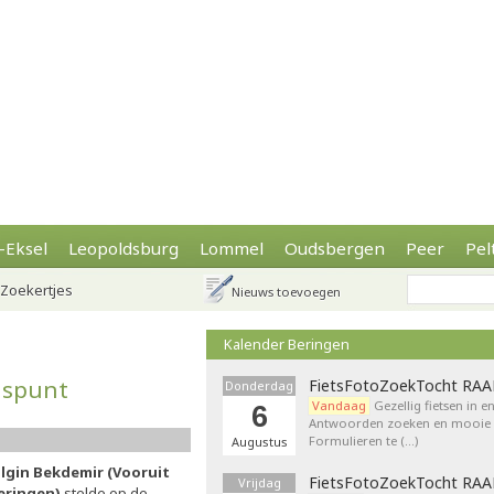
-Eksel
Leopoldsburg
Lommel
Oudsbergen
Peer
Pel
Zoekertjes
Nieuws toevoegen
Kalender Beringen
ispunt
FietsFotoZoekTocht RA
Donderdag
Vandaag
Gezellig fietsen in e
6
Antwoorden zoeken en mooie p
Formulieren te (…)
Augustus
ilgin Bekdemir (Vooruit
FietsFotoZoekTocht RA
Vrijdag
eringen)
stelde op de