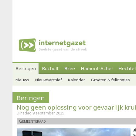
Beringen
Bocholt
Bree
Hamont-Achel
Hechtel
Nieuws
Nieuwsarchief
Kalender
Groeten & felicitaties
Beringen
Nog geen oplossing voor gevaarlijk kru
Dinsdag 9 september 2025
Gemeenteraad
B
B