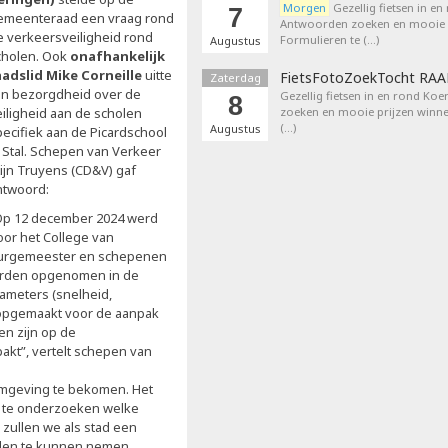
Morgen
Gezellig fietsen in en
7
emeenteraad een vraag rond
Antwoorden zoeken en mooie p
e verkeersveiligheid rond
Formulieren te (…)
Augustus
cholen. Ook
onafhankelijk
aadslid Mike Corneille
uitte
FietsFotoZoekTocht RA
Zaterdag
ijn bezorgdheid over de
Gezellig fietsen in en rond Ko
8
eiligheid aan de scholen
zoeken en mooie prijzen winne
(…)
Augustus
pecifiek aan de Picardschool
n Stal. Schepen van Verkeer
tijn Truyens (CD&V) gaf
ntwoord:
Op 12 december 2024 werd
oor het College van
urgemeester en schepenen
erden opgenomen in de
ameters (snelheid,
st opgemaakt voor de aanpak
n zijn op de
akt”, vertelt schepen van
omgeving te bekomen. Het
n te onderzoeken welke
 zullen we als stad een
gelen te kunnen nemen,