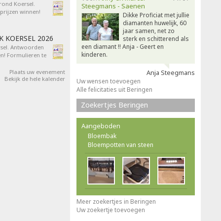
 rond Koersel.
Steegmans - Saenen
rijzen winnen!
Dikke Proficiat met jullie
diamanten huwelijk, 60
jaar samen, net zo
AK KOERSEL 2026
sterk en schitterend als
een diamant !! Anja - Geert en
ersel. Antwoorden
kinderen.
n! Formulieren te
Plaats uw evenement
Anja Steegmans
Bekijk de hele kalender
Uw wensen toevoegen
Alle felicitaties uit Beringen
Zoekertjes Beringen
Aangeboden
Bloembak
Bloempotten van steen
Meer zoekertjes in Beringen
Uw zoekertje toevoegen