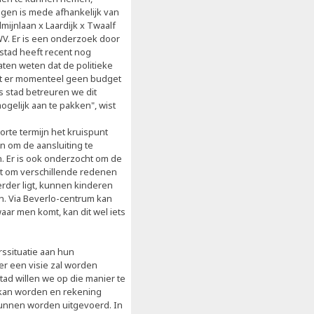
gen is mede afhankelijk van
mijnlaan x Laardijk x Twaalf
V. Er is een onderzoek door
 stad heeft recent nog
aten weten dat de politieke
dat er momenteel geen budget
ls stad betreuren we dit
ogelijk aan te pakken", wist
rte termijn het kruispunt
en om de aansluiting te
. Er is ook onderzocht om de
jkt om verschillende redenen
verder ligt, kunnen kinderen
n. Via Beverlo-centrum kan
aar men komt, kan dit wel iets
ssituatie aan hun
 er een visie zal worden
ad willen we op die manier te
 kan worden en rekening
unnen worden uitgevoerd. In