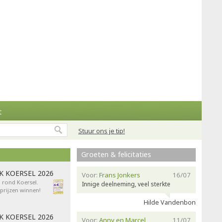
t
Stuur ons je tip!
Groeten & felicitaties
AK KOERSEL 2026
Voor:
Frans Jonkers
16/07
n rond Koersel.
Innige deelneming, veel sterkte
rijzen winnen!
Hilde Vandenbon
AK KOERSEL 2026
Voor:
Anny en Marcel
11/07