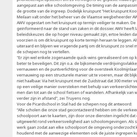
aangepast aan elke schoolomgeving. De timing van de aanpassin
de grootte van de ingreep. Dodelijk kruispunt "Het kruispunt Kool
Meilaan valt onder het beheer van de Vlaamse wegbeheerder AW
AWV opgestart om het kruispunt op termijn veiliger te maken. De
geïnformeerd naar de stand van zaken in dit dossier. AWV heeft l
beleidskeuzes die op hoger niveau gemaakt zijn, ertoe leiden 
voorzien is om dit kruispunt op korte termijn heraan te leggen. A
uiteraard en blijven we vragende partij om dit kruispunt zo snel m
de schepen nog te vertellen.
"Er zijn wel enkele zogenaamde quick-wins gerealiseerd om op ko
beter te beveiligen. Dit zijn o.a. de bijkomende verdrijvingsvlakk
vernauwen en de puntverlichting voor de oversteek Koolmijnlaan
vernauwing op een structurele manier uit te voeren, maar dit bli
niet haalbaar. Via het kruispunt met de Zuidstraat dat 300 meter 
op een veilige manier oversteken met behulp van verkeerslichte
men dan tot aan de school fietsen of wandelen. Afhankelijk van w
verder zijn in afstand", zei Truyens nog.
Voor de Picardschool in Stal had de schepen nog dit antwoord:
“Alle scholen die onze stad gecontacteerd hebben om de verkeer
schoolpoort aan te kaarten, zijn door onze diensten ingelicht dat
uitgewerkt rond verkeersveiligheid aan schoolomgevingen. Als st
werk gaan zodat aan elke schoolpoort de omgeving onderzocht
houdend met de aanwezige elementen ook de juiste ingrepen k