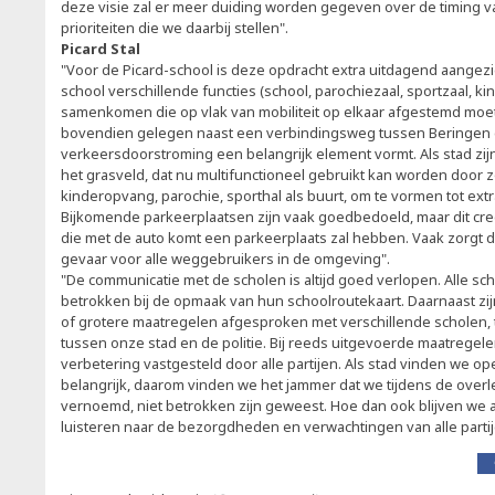
deze visie zal er meer duiding worden gegeven over de timing 
prioriteiten die we daarbij stellen".
Picard Stal
"Voor de Picard-school is deze opdracht extra uitdagend aangez
school verschillende functies (school, parochiezaal, sportzaal, k
samenkomen die op vlak van mobiliteit op elkaar afgestemd moe
bovendien gelegen naast een verbindingsweg tussen Beringen e
verkeersdoorstroming een belangrijk element vormt. Als stad z
het grasveld, dat nu multifunctioneel gebruikt kan worden door z
kinderopvang, parochie, sporthal als buurt, om te vormen tot ext
Bijkomende parkeerplaatsen zijn vaak goedbedoeld, maar dit creë
die met de auto komt een parkeerplaats zal hebben. Vaak zorgt di
gevaar voor alle weggebruikers in de omgeving".
"De communicatie met de scholen is altijd goed verlopen. Alle sch
betrokken bij de opmaak van hun schoolroutekaart. Daarnaast zijn
of grotere maatregelen afgesproken met verschillende scholen,
tussen onze stad en de politie. Bij reeds uitgevoerde maatregel
verbetering vastgesteld door alle partijen. Als stad vinden we o
belangrijk, daarom vinden we het jammer dat we tijdens de ov
vernoemd, niet betrokken zijn geweest. Hoe dan ook blijven we 
luisteren naar de bezorgdheden en verwachtingen van alle partij