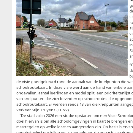
g
d
s
r
z
v
s
i
S
a
“
d
b
de visie goedgekeurd rond de aanpak van de knelpunten die w
schoolroutekaart. In deze visie werd aan de hand van enkele par
ongevallen, aantal leerlingen en model split) een prioriteitenlij
van knelpunten die zich bevinden op schoolroutes die opgenome
schoolroutekaart. Er werden reeds 13 van die knelpunten aangep
Verkeer Stijn Truyens (CD&V).
“De stad zal in 2026 een studie opstarten om een Visie School
doel hiervan is om alle schoolomgevingen in kaart te brengen e
maatregelen op welke locaties aangeraden zijn. Op basis hiervan
prioriteitenlijst opstellen om zo vervolgens de gepaste maatre