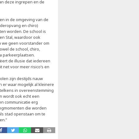
van deze ingrepen en de
ien in de omgeving van de
inderopvang en chiro)
ten worden. De school is
n Stal, waardoor ook
ijn we geen voorstander om
owel de school, chiro,
ra parkeerplaatsen.
ert de illusie dat iedereen
t net voor meer risico’s en
olen zijn destijds nauw
 er waar mogelijk al kleinere
 telkens in overeenstemming
en wordt ook echt een
pen communicatie erg
erlegmomenten die worden
als stad openstaan om te
en.”