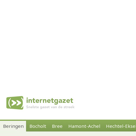
Beringen
Bocholt
Bree
Hamont-Achel
Hechtel-Ekse