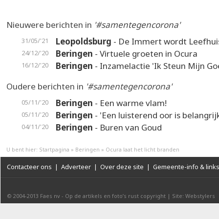
Nieuwere berichten in
'#samentegencorona'
Leopoldsburg
- De Immert wordt Leefhui
31/05/'21
Beringen
- Virtuele groeten in Ocura
24/12/'20
Beringen
- Inzamelactie 'Ik Steun Mijn Go
16/12/'20
Oudere berichten in
'#samentegencorona'
Beringen
- Een warme vlam!
05/11/'20
Beringen
- 'Een luisterend oor is belangrij
05/11/'20
Beringen
- Buren van Goud
04/11/'20
U bent hier:
Startpagina
»
Beringen
»
Ocura laat het licht branden
Contacteer ons
|
Adverteer
|
Over deze site
|
Gemeente-info & link
© 2004-2013
Faes nv
-
Op de artikels en foto’s rust copyright
|
Site: Webstylers