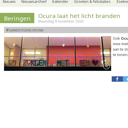
Nieuws
Nieuwsarchief
Kalender
Groeten & felicitaties
Zoeker
Ocura laat het licht branden
Beringen
Maandag 9 november 2020
#samentegencorona
Ook
Ocu
mee met 
aan te s
te tonen