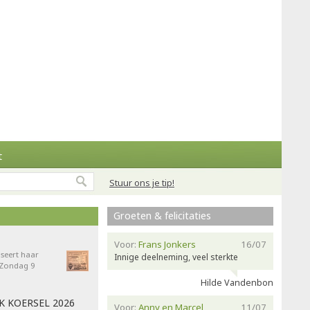
t
Stuur ons je tip!
Groeten & felicitaties
Voor:
Frans Jonkers
16/07
seert haar
Innige deelneming, veel sterkte
- Zondag 9
Hilde Vandenbon
AK KOERSEL 2026
Voor:
Anny en Marcel
11/07