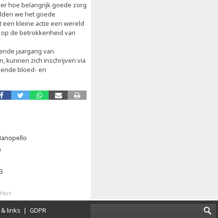
er hoe belangrijk goede zorg
ilden we het goede
 een kleine actie een wereld
s op de betrokkenheid van
gende jaargang van
, kunnen zich inschrijven via
oende bloed- en
Manopello
n
3
Hart
& links
|
GDPR