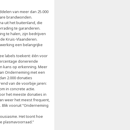
ddelen van meer dan 25.000
ware brandwonden.
 uit het buitenland, die
rrading te garanderen.
g te halen, zijn bedrijven
ode Kruis-Vlaanderen.
nwerking een belangrijke
ee labels toekent: één voor
 percentage donerende
n kans op erkenning. Meer
 aan Onderneming met een
 dan 2.000 donaties
rend van de voorbije jaren:
m in concrete actie.
oor het meeste donaties in
an weer het meest frequent,
 Blik vooruit “Onderneming
housiasme. Het toont hoe
ele plasmavoorraad.”