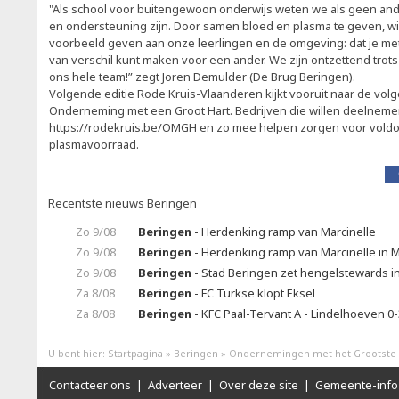
"Als school voor buitengewoon onderwijs weten we als geen and
en ondersteuning zijn. Door samen bloed en plasma te geven, w
voorbeeld geven aan onze leerlingen en de omgeving: dat je met
van verschil kunt maken voor een ander. We zijn ontzettend trot
ons hele team!” zegt Joren Demulder (De Brug Beringen).
Volgende editie Rode Kruis-Vlaanderen kijkt vooruit naar de vol
Onderneming met een Groot Hart. Bedrijven die willen deelnemen
https://rodekruis.be/OMGH en zo mee helpen zorgen voor vold
plasmavoorraad.
Recentste nieuws Beringen
Zo 9/08
Beringen
- Herdenking ramp van Marcinelle
Zo 9/08
Beringen
- Herdenking ramp van Marcinelle in 
Zo 9/08
Beringen
- Stad Beringen zet hengelstewards i
Za 8/08
Beringen
- FC Turkse klopt Eksel
Za 8/08
Beringen
- KFC Paal-Tervant A - Lindelhoeven 0-
U bent hier:
Startpagina
»
Beringen
»
Ondernemingen met het Grootste 
Contacteer ons
|
Adverteer
|
Over deze site
|
Gemeente-info 