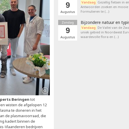
Vandaag
Gezellig fietsen in e
9
Antwoorden zoeken en mooie p
Formulieren te (…)
Augustus
Bijzondere natuur en typi
Zondag
Vandaag
De Vallei van de Zwa
9
uniek gebied in Noordwest Eu
waardevolle flora en (…)
Augustus
xperts Beringen
tot
ven wisten de afgelopen 12
asma te doneren in het
aan de plasmavoorraad, die
ing kadert binnen de
is-Vlaanderen bedrijven