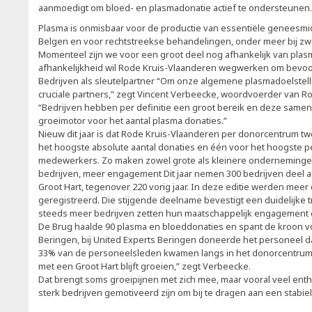
aanmoedigt om bloed- en plasmadonatie actief te ondersteunen.
Plasma is onmisbaar voor de productie van essentiële geneesmi
Belgen en voor rechtstreekse behandelingen, onder meer bij z
Momenteel zijn we voor een groot deel nog afhankelijk van plasma
afhankelijkheid wil Rode Kruis-Vlaanderen wegwerken om bevoo
Bedrijven als sleutelpartner “Om onze algemene plasmadoelstellin
cruciale partners,” zegt Vincent Verbeecke, woordvoerder van R
“Bedrijven hebben per definitie een groot bereik en deze same
groeimotor voor het aantal plasma donaties.”
Nieuw dit jaar is dat Rode Kruis-Vlaanderen per donorcentrum tw
het hoogste absolute aantal donaties en één voor het hoogste
medewerkers. Zo maken zowel grote als kleinere onderneminge
bedrijven, meer engagement Dit jaar nemen 300 bedrijven deel
Groot Hart, tegenover 220 vorig jaar. In deze editie werden meer
geregistreerd. Die stijgende deelname bevestigt een duidelijke t
steeds meer bedrijven zetten hun maatschappelijk engagement o
De Brug haalde 90 plasma en bloeddonaties en spant de kroon v
Beringen, bij United Experts Beringen doneerde het personeel d
33% van de personeelsleden kwamen langs in het donorcentrum.
met een Groot Hart blijft groeien,” zegt Verbeecke.
Dat brengt soms groeipijnen met zich mee, maar vooral veel ent
sterk bedrijven gemotiveerd zijn om bij te dragen aan een stabi