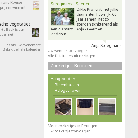
n rond Koersel.
Steegmans - Saenen
rijzen winnen!
Dikke Proficiat met jullie
diamanten huwelijk, 60
jaar samen, net zo
sche vegetaties
sterk en schitterend als
een diamant !! Anja - Geert en
rte Beek is een
kinderen.
ropa met
Plaats uw evenement
Anja Steegmans
Bekijk de hele kalender
Uw wensen toevoegen
Alle felicitaties uit Beringen
Zoekertjes Beringen
Aangeboden
Bloembakken
Halogeenoven
Meer zoekertjes in Beringen
Uw zoekertje toevoegen