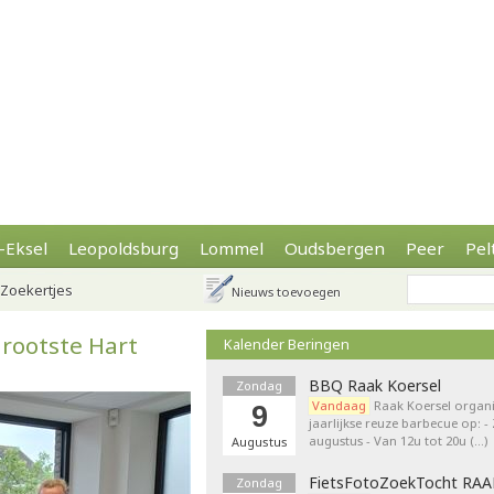
-Eksel
Leopoldsburg
Lommel
Oudsbergen
Peer
Pel
Zoekertjes
Nieuws toevoegen
ootste Hart
Kalender Beringen
BBQ Raak Koersel
Zondag
Vandaag
Raak Koersel organi
9
jaarlijkse reuze barbecue op: 
augustus - Van 12u tot 20u (…)
Augustus
FietsFotoZoekTocht RA
Zondag