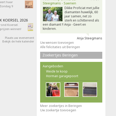
eert haar
Steegmans - Saenen
- Zondag 9
Dikke Proficiat met jullie
diamanten huwelijk, 60
jaar samen, net zo
AK KOERSEL 2026
sterk en schitterend als
een diamant !! Anja - Geert en
 rond Koersel.
kinderen.
rijzen winnen!
Plaats uw evenement
Anja Steegmans
Bekijk de hele kalender
Uw wensen toevoegen
Alle felicitaties uit Beringen
Zoekertjes Beringen
Aangeboden
Weide te koop
Horman garagepoort
Meer zoekertjes in Beringen
Uw zoekertje toevoegen