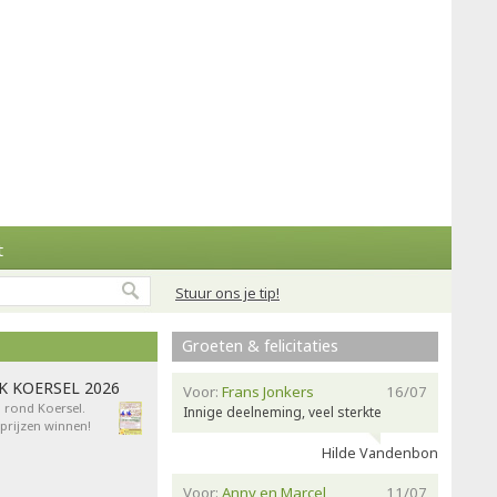
t
Stuur ons je tip!
Groeten & felicitaties
AK KOERSEL 2026
Voor:
Frans Jonkers
16/07
n rond Koersel.
Innige deelneming, veel sterkte
rijzen winnen!
Hilde Vandenbon
Voor:
Anny en Marcel
11/07