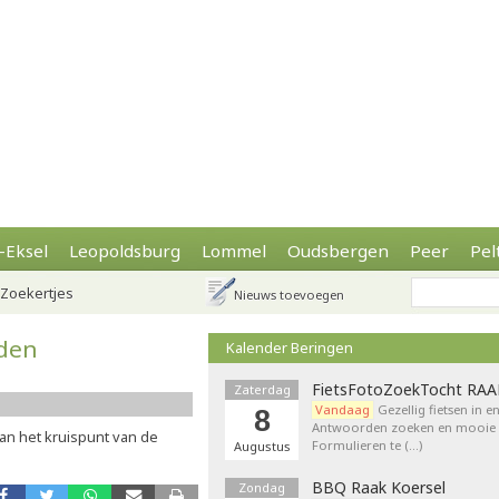
-Eksel
Leopoldsburg
Lommel
Oudsbergen
Peer
Pel
Zoekertjes
Nieuws toevoegen
den
Kalender Beringen
FietsFotoZoekTocht RA
Zaterdag
Vandaag
Gezellig fietsen in e
8
Antwoorden zoeken en mooie p
an het kruispunt van de
Formulieren te (…)
Augustus
BBQ Raak Koersel
Zondag