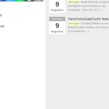
Morgen
Raak Koersel organis
9
jaarlijkse reuze barbecue op: 
augustus - Van 12u tot (…)
Augustus
ap
FietsFotoZoekTocht RA
Zondag
Morgen
Gezellig fietsen in en
9
bad
Antwoorden zoeken en mooie p
Formulieren (…)
Augustus