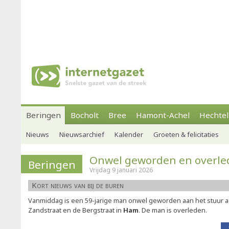
Beringen
Bocholt
Bree
Hamont-Achel
Hechtel
Nieuws
Nieuwsarchief
Kalender
Groeten & felicitaties
Onwel geworden en overle
Beringen
Vrijdag 9 januari 2026
Kort nieuws van bij de buren
Vanmiddag is een 59-jarige man onwel geworden aan het stuur a
Zandstraat en de Bergstraat in
Ham
. De man is overleden.