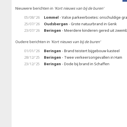
Nieuwere berichten in
'Kort nieuws van bij de buren'
05/08/'26
Lommel
- Valse parkeerboetes: onschuldige gr
25/07/'26
Oudsbergen
- Grote natuurbrand in Genk
23/07/'26
Beringen
- Meerdere kinderen gered uit zwem
Oudere berichten in
'Kort nieuws van bij de buren'
01/01/'26
Beringen
- Brand teistert bijgebouw kasteel
28/12/'25
Beringen
- Twee verkeersongevallen in Ham
23/12/'25
Beringen
- Dode bij brand in Schaffen