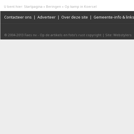
U bent hier:
Startpagina
»
Beringen
»
Op kamp in Koersel
Contacteer ons
|
Adverteer
|
Over deze site
|
Gemeente-info & link
© 2004-2013
Faes nv
-
Op de artikels en foto’s rust copyright
|
Site: Webstylers