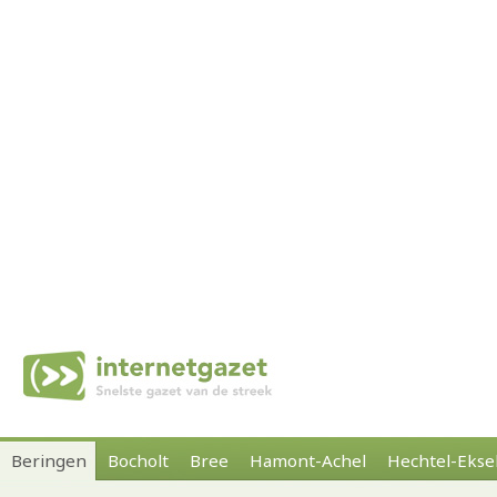
Beringen
Bocholt
Bree
Hamont-Achel
Hechtel-Ekse