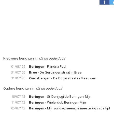
Nieuwere berichten in
'Uit de oude doos'
01/08/'26
Beringen
- Flandria Paal
31/07/'26
Bree
- De Gerdingenstraat in Bree
31/07/'26
Oudsbergen
- De Dorpsstraat in Meeuwen
Oudere berichten in
'Uit de oude doos'
18/07/'15
Beringen
- St-Denijsgilde Beringen-Mijn
11/07/'15
Beringen
- Wielerclub Beringen-Mijn
05/07/'15
Beringen
- Mijnzondag neemt je mee terug in de tijd