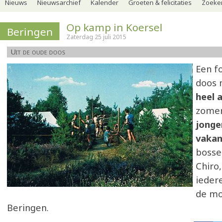
Nieuws
Nieuwsarchief
Kalender
Groeten & felicitaties
Zoeker
Op kamp in Koersel
Beringen
Zaterdag 25 juli 2015
Uit de oude doos
Een f
doos 
heel 
zomer
jonge
vakan
bosse
Chiro,
ieder
de mo
Beringen.