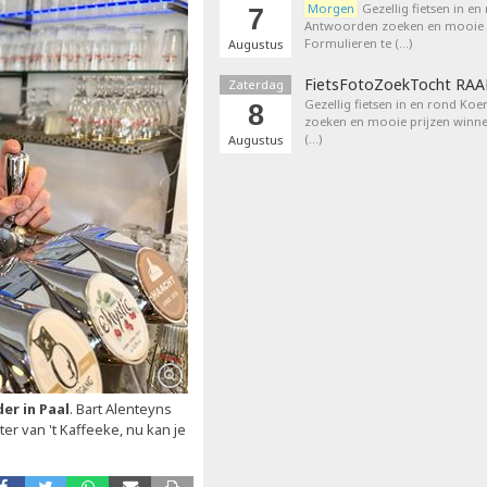
Morgen
Gezellig fietsen in en
7
Antwoorden zoeken en mooie p
Formulieren te (…)
Augustus
FietsFotoZoekTocht RA
Zaterdag
Gezellig fietsen in en rond Ko
8
zoeken en mooie prijzen winne
(…)
Augustus
er in Paal
. Bart Alenteyns
ter van 't Kaffeeke, nu kan je