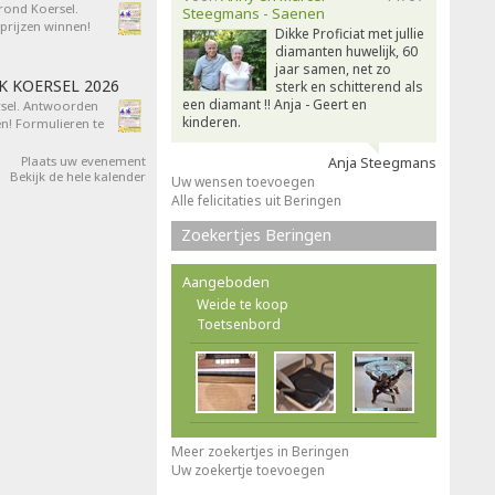
 rond Koersel.
Steegmans - Saenen
rijzen winnen!
Dikke Proficiat met jullie
diamanten huwelijk, 60
jaar samen, net zo
AK KOERSEL 2026
sterk en schitterend als
een diamant !! Anja - Geert en
ersel. Antwoorden
kinderen.
n! Formulieren te
Plaats uw evenement
Anja Steegmans
Bekijk de hele kalender
Uw wensen toevoegen
Alle felicitaties uit Beringen
Zoekertjes Beringen
Aangeboden
Weide te koop
Toetsenbord
Meer zoekertjes in Beringen
Uw zoekertje toevoegen