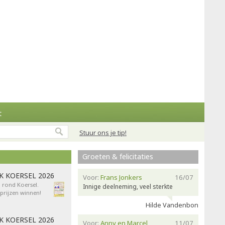
t
Stuur ons je tip!
Groeten & felicitaties
AK KOERSEL 2026
Voor:
Frans Jonkers
16/07
n rond Koersel.
Innige deelneming, veel sterkte
rijzen winnen!
Hilde Vandenbon
AK KOERSEL 2026
Voor:
Anny en Marcel
11/07