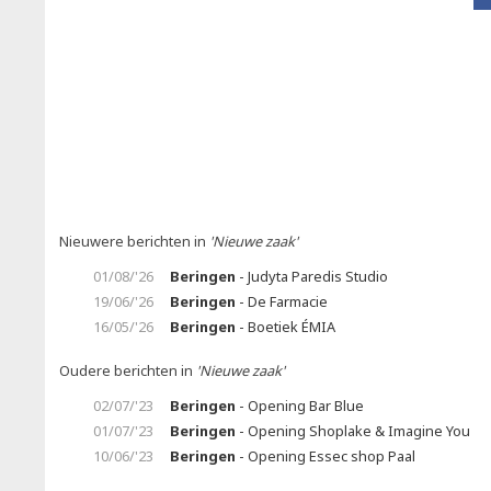
Nieuwere berichten in
'Nieuwe zaak'
01/08/'26
Beringen
- Judyta Paredis Studio
19/06/'26
Beringen
- De Farmacie
16/05/'26
Beringen
- Boetiek ÉMIA
Oudere berichten in
'Nieuwe zaak'
02/07/'23
Beringen
- Opening Bar Blue
01/07/'23
Beringen
- Opening Shoplake & Imagine You
10/06/'23
Beringen
- Opening Essec shop Paal