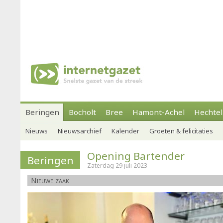
Beringen
Bocholt
Bree
Hamont-Achel
Hechtel
Nieuws
Nieuwsarchief
Kalender
Groeten & felicitaties
Opening Bartender
Beringen
Zaterdag 29 juli 2023
Nieuwe zaak