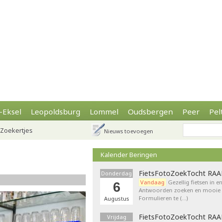
-Eksel
Leopoldsburg
Lommel
Oudsbergen
Peer
Pel
Zoekertjes
Nieuws toevoegen
Kalender Beringen
FietsFotoZoekTocht RA
Donderdag
Vandaag
Gezellig fietsen in e
6
Antwoorden zoeken en mooie p
Formulieren te (…)
Augustus
FietsFotoZoekTocht RA
Vrijdag