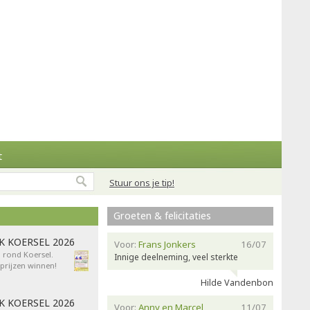
t
Stuur ons je tip!
Groeten & felicitaties
AK KOERSEL 2026
Voor:
Frans Jonkers
16/07
n rond Koersel.
Innige deelneming, veel sterkte
rijzen winnen!
Hilde Vandenbon
AK KOERSEL 2026
Voor:
Anny en Marcel
11/07