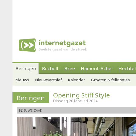
Beringen
Bocholt
Bree
Hamont-Achel
Hechtel
Nieuws
Nieuwsarchief
Kalender
Groeten & felicitaties
Opening Stiff Style
Beringen
Dinsdag 20 februari 2024
Nieuwe zaak