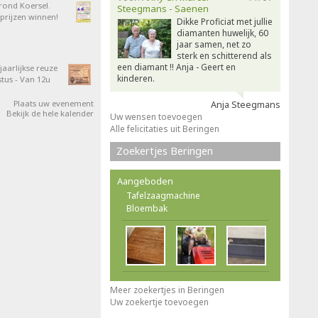
 rond Koersel.
Steegmans - Saenen
rijzen winnen!
Dikke Proficiat met jullie
diamanten huwelijk, 60
jaar samen, net zo
sterk en schitterend als
een diamant !! Anja - Geert en
aarlijkse reuze
kinderen.
tus - Van 12u
Plaats uw evenement
Anja Steegmans
Bekijk de hele kalender
Uw wensen toevoegen
Alle felicitaties uit Beringen
Zoekertjes Beringen
Aangeboden
Tafelzaagmachine
Bloembak
Meer zoekertjes in Beringen
Uw zoekertje toevoegen