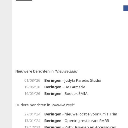
Nieuwere berichten in
'Nieuwe zaak'
01/08/'26
Beringen
- Judyta Paredis Studio
19/06/'26
Beringen
- De Farmacie
16/05/'26
Beringen
- Boetiek ÉMIA
Oudere berichten in
'Nieuwe zaak'
27/01/'24
Beringen
- Nieuwe locatie voor Kim's Trim
13/01/'24
Beringen
- Opening restaurant EMBR
13/12/'23
Beringen
- Ruby: Juwelen en Accessoires