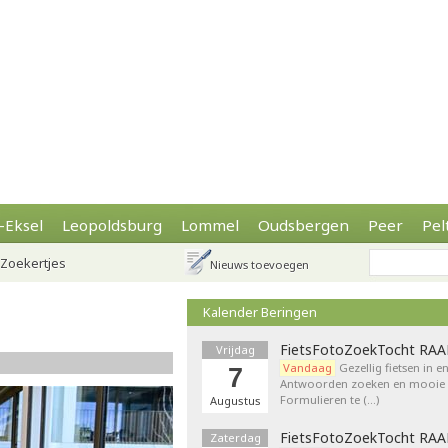
-Eksel
Leopoldsburg
Lommel
Oudsbergen
Peer
Pel
Zoekertjes
Nieuws toevoegen
Kalender Beringen
FietsFotoZoekTocht RA
Vrijdag
Vandaag
Gezellig fietsen in e
7
Antwoorden zoeken en mooie p
Formulieren te (…)
Augustus
FietsFotoZoekTocht RA
Zaterdag