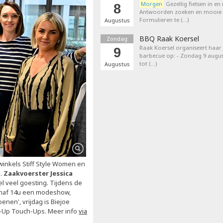
Morgen
Gezellig fietsen in en
8
Antwoorden zoeken en mooie p
Formulieren te (…)
Augustus
BBQ Raak Koersel
Zondag
Raak Koersel organiseert haar j
9
barbecue op: - Zondag 9 augus
tot (…)
Augustus
winkels Stiff Style Women en
e.
Zaakvoerster Jessica
 veel goesting. Tijdens de
vanaf 14u een modeshow,
nen', vrijdag is Biejoe
e-Up Touch-Ups. Meer info
via