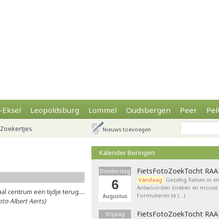
-Eksel
Leopoldsburg
Lommel
Oudsbergen
Peer
Pel
Zoekertjes
Nieuws toevoegen
Kalender Beringen
FietsFotoZoekTocht RA
Donderdag
Vandaag
Gezellig fietsen in e
6
Antwoorden zoeken en mooie p
al centrum een tijdje terug...
.
Formulieren te (…)
Augustus
oto Albert Aerts)
FietsFotoZoekTocht RA
Vrijdag