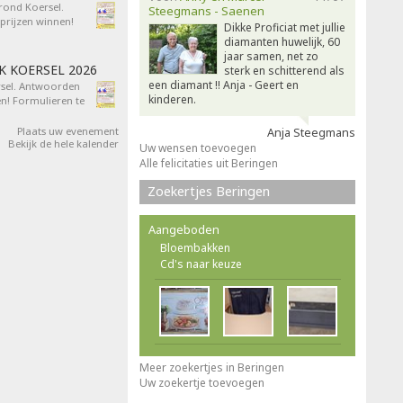
 rond Koersel.
Steegmans - Saenen
rijzen winnen!
Dikke Proficiat met jullie
diamanten huwelijk, 60
jaar samen, net zo
AK KOERSEL 2026
sterk en schitterend als
een diamant !! Anja - Geert en
ersel. Antwoorden
kinderen.
n! Formulieren te
Plaats uw evenement
Anja Steegmans
Bekijk de hele kalender
Uw wensen toevoegen
Alle felicitaties uit Beringen
Zoekertjes Beringen
Aangeboden
Bloembakken
Cd's naar keuze
Meer zoekertjes in Beringen
Uw zoekertje toevoegen