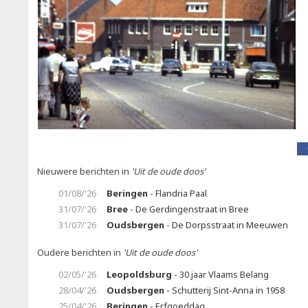
Nieuwere berichten in
'Uit de oude doos'
01/08/'26
Beringen
- Flandria Paal
31/07/'26
Bree
- De Gerdingenstraat in Bree
31/07/'26
Oudsbergen
- De Dorpsstraat in Meeuwen
Oudere berichten in
'Uit de oude doos'
02/05/'26
Leopoldsburg
- 30 jaar Vlaams Belang
28/04/'26
Oudsbergen
- Schutterij Sint-Anna in 1958
25/04/'26
Beringen
- Erfgoeddag