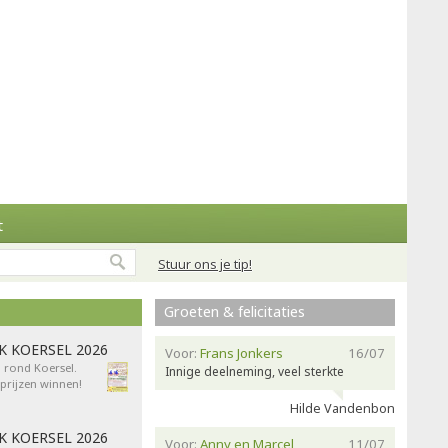
t
Stuur ons je tip!
Groeten & felicitaties
AK KOERSEL 2026
Voor:
Frans Jonkers
16/07
n rond Koersel.
Innige deelneming, veel sterkte
rijzen winnen!
Hilde Vandenbon
AK KOERSEL 2026
Voor:
Anny en Marcel
11/07