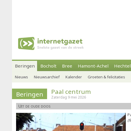
Beringen
Bocholt
Bree
Hamont-Achel
Hechtel
Nieuws
Nieuwsarchief
Kalender
Groeten & felicitaties
Paal centrum
Beringen
Zaterdag 9 mei 2026
Uit de oude doos
Pa
(f