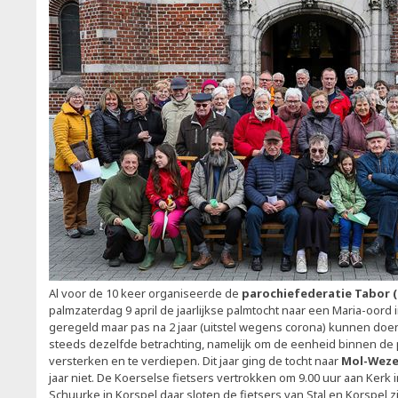
Al voor de 10 keer organiseerde de
parochiefederatie Tabor (
palmzaterdag 9 april de jaarlijkse palmtocht naar een Maria-oord i
geregeld maar pas na 2 jaar (uitstel wegens corona) kunnen doe
steeds dezelfde betrachting, namelijk om de eenheid binnen de 
versterken en te verdiepen. Dit jaar ging de tocht naar
Mol-Weze
jaar niet. De Koerselse fietsers vertrokken om 9.00 uur aan Kerk in
Schuurke in Korspel daar sloten de fietsers van Stal en Korspel z