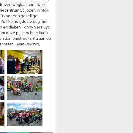
edreven wegkapiteins werd
iecentrum St. Jozef, in Mol-
30 voor een gezellige
 14u00 eindigde de dag met
s en diaken Tonny Versluys.
om deze palmtocht te laten
nen dan omstreeks 3 u aan de
r staan. (
Jean Beerten)