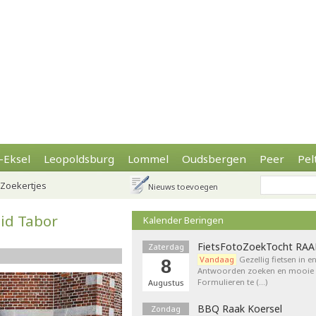
-Eksel
Leopoldsburg
Lommel
Oudsbergen
Peer
Pel
Zoekertjes
Nieuws toevoegen
id Tabor
Kalender Beringen
FietsFotoZoekTocht RA
Zaterdag
Vandaag
Gezellig fietsen in e
8
Antwoorden zoeken en mooie p
Formulieren te (…)
Augustus
BBQ Raak Koersel
Zondag