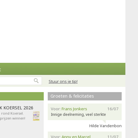
t
Stuur ons je tip!
Groeten & felicitaties
AK KOERSEL 2026
Voor:
Frans Jonkers
16/07
n rond Koersel.
Innige deelneming, veel sterkte
rijzen winnen!
Hilde Vandenbon
Voor:
Anny en Marcel
11/07