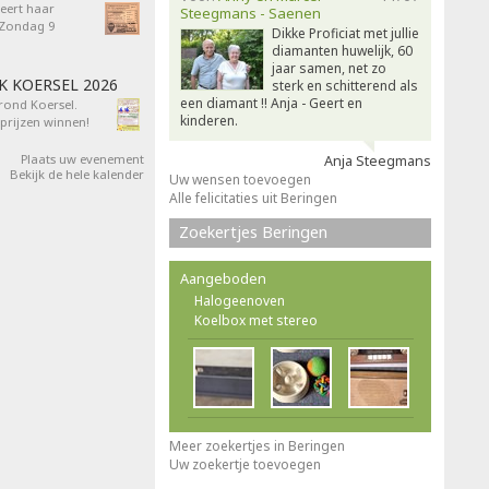
eert haar
Steegmans - Saenen
- Zondag 9
Dikke Proficiat met jullie
diamanten huwelijk, 60
jaar samen, net zo
AK KOERSEL 2026
sterk en schitterend als
een diamant !! Anja - Geert en
 rond Koersel.
kinderen.
rijzen winnen!
Plaats uw evenement
Anja Steegmans
Bekijk de hele kalender
Uw wensen toevoegen
Alle felicitaties uit Beringen
Zoekertjes Beringen
Aangeboden
Halogeenoven
Koelbox met stereo
Meer zoekertjes in Beringen
Uw zoekertje toevoegen