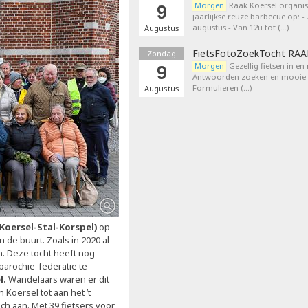
Morgen
Raak Koersel organis
9
jaarlijkse reuze barbecue op: 
augustus - Van 12u tot (…)
Augustus
FietsFotoZoekTocht RA
Zondag
Morgen
Gezellig fietsen in en
9
Antwoorden zoeken en mooie p
Formulieren (…)
Augustus
Koersel-Stal-Korspel)
op
n de buurt. Zoals in 2020 al
n. Deze tocht heeft nog
parochie-federatie te
l.
Wandelaars waren er dit
 Koersel tot aan het ’t
ich aan. Met 39 fietsers voor