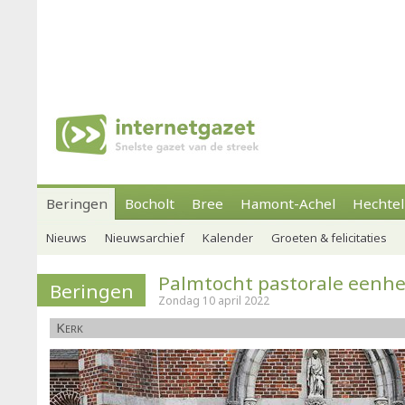
Beringen
Bocholt
Bree
Hamont-Achel
Hechtel
Nieuws
Nieuwsarchief
Kalender
Groeten & felicitaties
Palmtocht pastorale eenhe
Beringen
Zondag 10 april 2022
Kerk