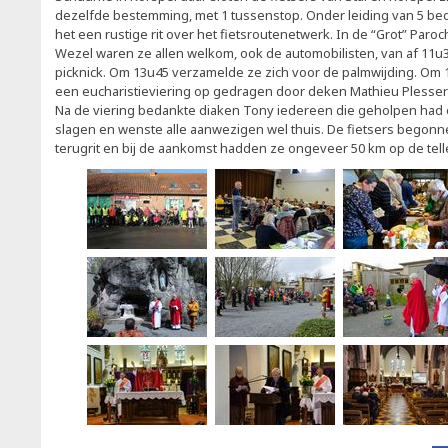
dezelfde bestemming, met 1 tussenstop. Onder leiding van 5 b
het een rustige rit over het fietsroutenetwerk. In de “Grot” Paroch
Wezel waren ze allen welkom, ook de automobilisten, van af 11u
picknick. Om 13u45 verzamelde ze zich voor de palmwijding. Om
een eucharistieviering op gedragen door deken Mathieu Plesser
Na de viering bedankte diaken Tony iedereen die geholpen had 
slagen en wenste alle aanwezigen wel thuis. De fietsers begon
terugrit en bij de aankomst hadden ze ongeveer 50 km op de telle