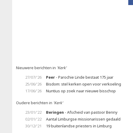
Nieuwere berichten in
'Kerk'
27/07/'26
Peer
- Parochie Linde bestaat 175 jaar
25/06/'26
Bisdom: stel kerken open voor verkoeling
17/06/'26
Nuntius op zoek naar nieuwe bisschop
Oudere berichten in
'Kerk'
23/01/'22
Beringen
- Afscheid van pastoor Benny
02/01/'22
Aantal Limburgse missionarissen gedaald
30/12/'21
19 buitenlandse priesters in Limburg