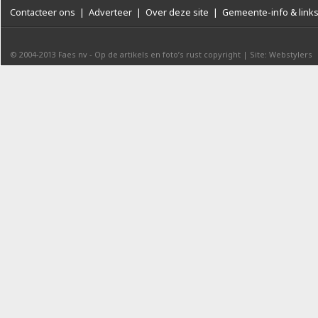
Contacteer ons
|
Adverteer
|
Over deze site
|
Gemeente-info & link
© 2004-2013
Faes nv
-
Op de artikels en foto’s rust copyright
|
Site: Webstylers