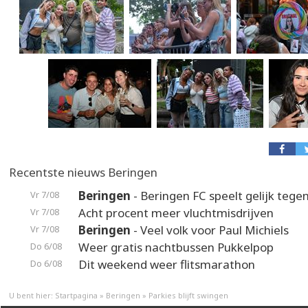
Recentste nieuws Beringen
Beringen
- Beringen FC speelt gelijk teg
Vr 7/08
Acht procent meer vluchtmisdrijven
Vr 7/08
Beringen
- Veel volk voor Paul Michiels
Vr 7/08
Weer gratis nachtbussen Pukkelpop
Do 6/08
Dit weekend weer flitsmarathon
Do 6/08
U bent hier:
Startpagina
»
Beringen
»
Parkies blijft swingen