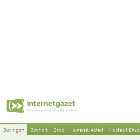
Beringen
Bocholt
Bree
Hamont-Achel
Hechtel-Ekse