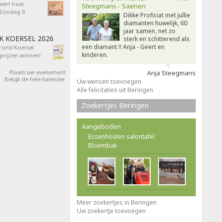
eert haar
Steegmans - Saenen
- Zondag 9
Dikke Proficiat met jullie
diamanten huwelijk, 60
jaar samen, net zo
AK KOERSEL 2026
sterk en schitterend als
een diamant !! Anja - Geert en
 rond Koersel.
kinderen.
rijzen winnen!
Plaats uw evenement
Anja Steegmans
Bekijk de hele kalender
Uw wensen toevoegen
Alle felicitaties uit Beringen
Zoekertjes Beringen
Aangeboden
Essenhouten salontafel
Bloembak
Meer zoekertjes in Beringen
Uw zoekertje toevoegen