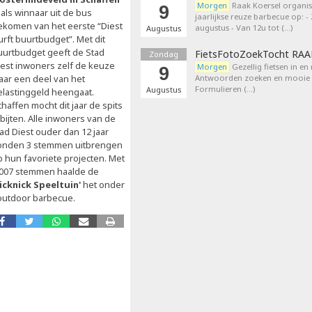
Morgen
Raak Koersel organis
9
 als winnaar uit de bus
jaarlijkse reuze barbecue op: 
ekomen van het eerste “Diest
augustus - Van 12u tot (…)
Augustus
urft buurtbudget”. Met dit
uurtbudget geeft de Stad
FietsFotoZoekTocht RA
Zondag
iest inwoners zelf de keuze
Morgen
Gezellig fietsen in en
9
aar een deel van het
Antwoorden zoeken en mooie p
Formulieren (…)
Augustus
elastinggeld heengaat.
haffen mocht dit jaar de spits
bijten. Alle inwoners van de
ad Diest ouder dan 12 jaar
onden 3 stemmen uitbrengen
p hun favoriete projecten. Met
.007 stemmen haalde de
Picknick Speeltuin'
het onder
outdoor barbecue.