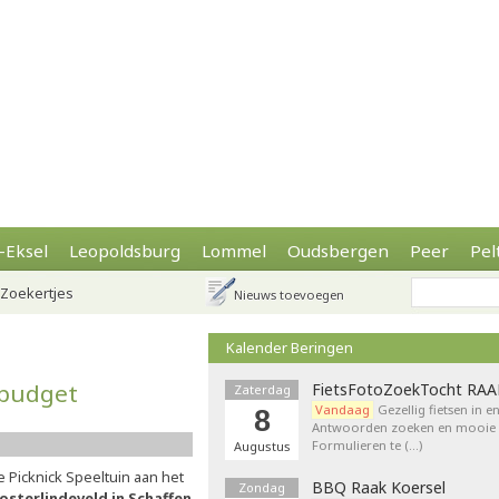
-Eksel
Leopoldsburg
Lommel
Oudsbergen
Peer
Pel
Zoekertjes
Nieuws toevoegen
Kalender Beringen
tbudget
FietsFotoZoekTocht RA
Zaterdag
Vandaag
Gezellig fietsen in e
8
Antwoorden zoeken en mooie p
Formulieren te (…)
Augustus
e Picknick Speeltuin aan het
BBQ Raak Koersel
Zondag
osterlindeveld in Schaffen