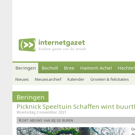
Beringen
Bocholt
Bree
Hamont-Achel
Hechtel
Nieuws
Nieuwsarchief
Kalender
Groeten & felicitaties
Beringen
Picknick Speeltuin Schaffen wint buur
Woensdag 3 november 2021
Kort nieuws van bij de buren
D
O