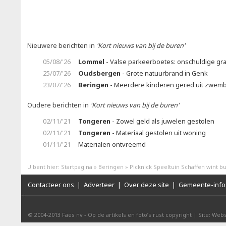
Nieuwere berichten in
'Kort nieuws van bij de buren'
05/08/'26
Lommel
- Valse parkeerboetes: onschuldige gr
25/07/'26
Oudsbergen
- Grote natuurbrand in Genk
23/07/'26
Beringen
- Meerdere kinderen gered uit zwem
Oudere berichten in
'Kort nieuws van bij de buren'
02/11/'21
Tongeren
- Zowel geld als juwelen gestolen
02/11/'21
Tongeren
- Materiaal gestolen uit woning
01/11/'21
Materialen ontvreemd
U bent hier:
Startpagina
»
Beringen
»
Picknick Speeltuin Schaffen wint b
Contacteer ons
|
Adverteer
|
Over deze site
|
Gemeente-info 
© 2004-2013
Faes nv
-
Op de artikels en foto’s rust copyright
|
Site: Webs