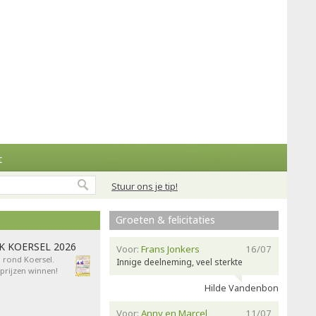
t
Stuur ons je tip!
Groeten & felicitaties
AK KOERSEL 2026
Voor:
Frans Jonkers
16/07
n rond Koersel.
Innige deelneming, veel sterkte
rijzen winnen!
Hilde Vandenbon
Voor:
Anny en Marcel
11/07