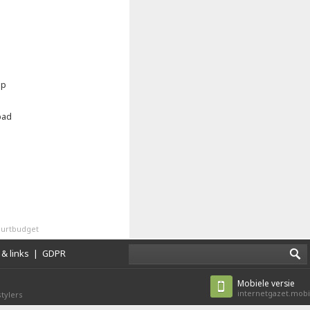
ap
bad
uurtbudget
& links
|
GDPR
Mobiele versie
internetgazet.mobi
tylers