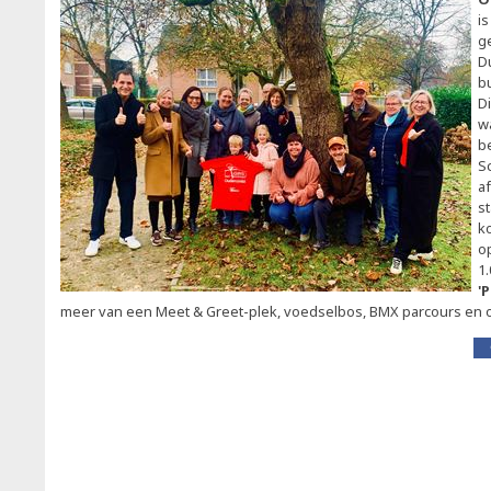
is
g
D
b
D
w
b
Sc
af
st
k
o
1
'
meer van een Meet & Greet-plek, voedselbos, BMX parcours en 