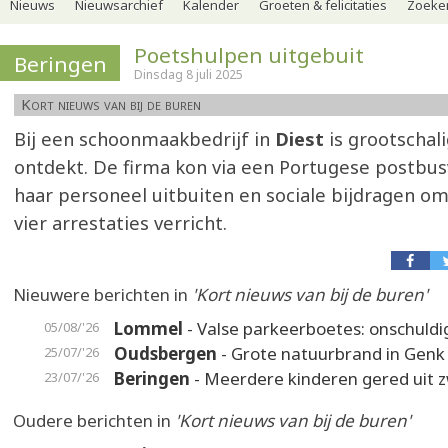
Nieuws
Nieuwsarchief
Kalender
Groeten & felicitaties
Zoeker
Poetshulpen uitgebuit
Beringen
Dinsdag 8 juli 2025
Kort nieuws van bij de buren
Bij een schoonmaakbedrijf in
Diest
is grootschal
ontdekt. De firma kon via een Portugese postbu
haar personeel uitbuiten en sociale bijdragen omz
vier arrestaties verricht.
Nieuwere berichten in
'Kort nieuws van bij de buren'
Lommel
- Valse parkeerboetes: onschuldi
05/08/'26
Oudsbergen
- Grote natuurbrand in Genk
25/07/'26
Beringen
- Meerdere kinderen gered uit
23/07/'26
Oudere berichten in
'Kort nieuws van bij de buren'