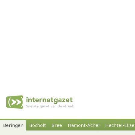
Beringen
Bocholt
Bree
Hamont-Achel
Hechtel-Ekse