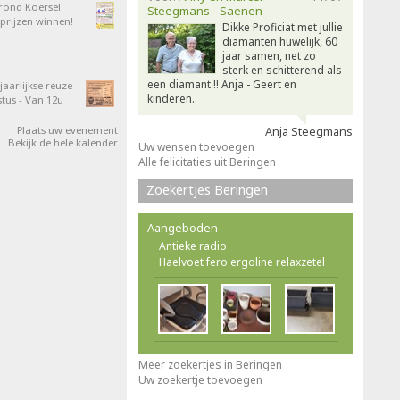
 rond Koersel.
Steegmans - Saenen
rijzen winnen!
Dikke Proficiat met jullie
diamanten huwelijk, 60
jaar samen, net zo
sterk en schitterend als
een diamant !! Anja - Geert en
aarlijkse reuze
kinderen.
tus - Van 12u
Plaats uw evenement
Anja Steegmans
Bekijk de hele kalender
Uw wensen toevoegen
Alle felicitaties uit Beringen
Zoekertjes Beringen
Aangeboden
Antieke radio
Haelvoet fero ergoline relaxzetel
Meer zoekertjes in Beringen
Uw zoekertje toevoegen