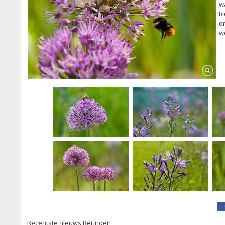
w
t
o
w
Recentste nieuws Beringen