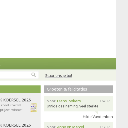
t
Stuur ons je tip!
Groeten & felicitaties
AK KOERSEL 2026
Voor:
Frans Jonkers
16/07
n rond Koersel.
Innige deelneming, veel sterkte
rijzen winnen!
Hilde Vandenbon
AK KOERSEL 2026
Voor:
Anny en Marcel
11/07