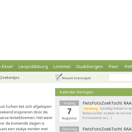
-Eksel
Leopoldsburg
Lommel
Oudsbergen
Peer
Pel
Zoekertjes
Nieuws toevoegen
Kalender Beringen
FietsFotoZoekTocht RA
Vrijdag
ust Ischen liet zich afgelopen
Vandaag
Gezellig fietsen in e
7
eekend inspireren door de
Antwoorden zoeken en mooie p
aarse lentebloemen. Het weer
Formulieren te (…)
Augustus
oor de komende dagen is
lvast een stukje minder met
FietsFotoZoekTocht RA
Zaterdag