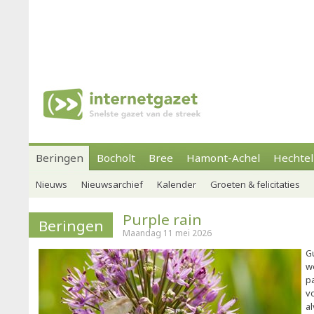
Beringen
Bocholt
Bree
Hamont-Achel
Hechtel
Nieuws
Nieuwsarchief
Kalender
Groeten & felicitaties
Purple rain
Beringen
Maandag 11 mei 2026
G
w
p
v
a