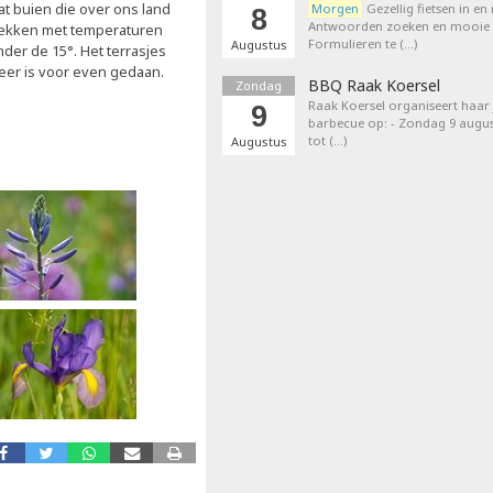
at buien die over ons land
Morgen
Gezellig fietsen in en
8
Antwoorden zoeken en mooie p
rekken met temperaturen
Formulieren te (…)
Augustus
nder de 15°. Het terrasjes
eer is voor even gedaan.
BBQ Raak Koersel
Zondag
Raak Koersel organiseert haar j
9
barbecue op: - Zondag 9 augus
tot (…)
Augustus