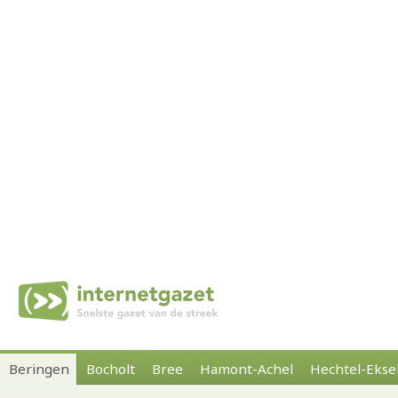
Beringen
Bocholt
Bree
Hamont-Achel
Hechtel-Ekse