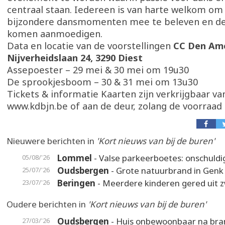
centraal staan. Iedereen is van harte welkom om
bijzondere dansmomenten mee te beleven en de 
komen aanmoedigen.
Data en locatie van de voorstellingen
CC Den Ame
Nijverheidslaan 24, 3290 Diest
Assepoester – 29 mei & 30 mei om 19u30
De sprookjesboom – 30 & 31 mei om 13u30
Tickets & informatie Kaarten zijn verkrijgbaar va
www.kdbjn.be of aan de deur, zolang de voorraad 
Nieuwere berichten in
'Kort nieuws van bij de buren'
Lommel
- Valse parkeerboetes: onschuldi
05/08/'26
Oudsbergen
- Grote natuurbrand in Genk
25/07/'26
Beringen
- Meerdere kinderen gered uit
23/07/'26
Oudere berichten in
'Kort nieuws van bij de buren'
Oudsbergen
- Huis onbewoonbaar na bra
27/03/'26