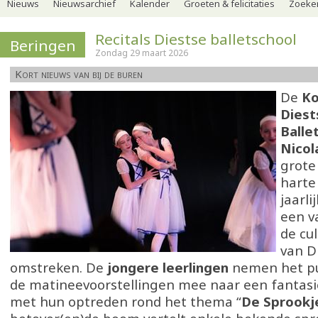
Nieuws
Nieuwsarchief
Kalender
Groeten & felicitaties
Zoeker
Recitals Diestse balletschool
Beringen
Zondag 29 maart 2026
Kort nieuws van bij de buren
De
Ko
Diest
Balle
Nico
grote
harte
jaarli
een v
de cu
van D
omstreken. De
jongere leerlingen
nemen het pu
de matineevoorstellingen mee naar een fantasi
met hun optreden rond het thema “
De Sprook