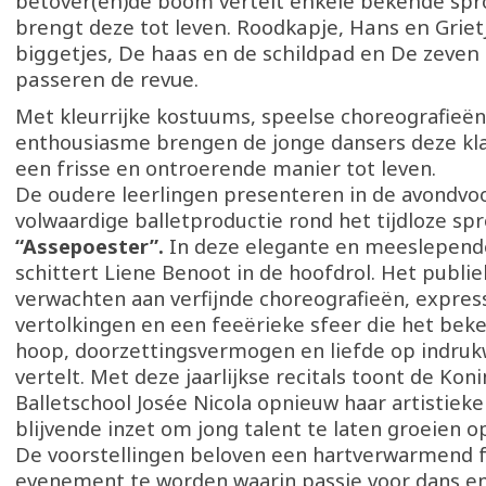
betover(en)de boom vertelt enkele bekende spr
brengt deze tot leven. Roodkapje, Hans en Grietj
biggetjes, De haas en de schildpad en De zeven 
passeren de revue.
Met kleurrijke kostuums, speelse choreografieën
enthousiasme brengen de jonge dansers deze kla
een frisse en ontroerende manier tot leven.
De oudere leerlingen presenteren in de avondvoo
volwaardige balletproductie rond het tijdloze sp
“Assepoester”.
In deze elegante en meeslepende
schittert Liene Benoot in de hoofdrol. Het publi
verwachten aan verfijnde choreografieën, expres
vertolkingen en een feeërieke sfeer die het bek
hoop, doorzettingsvermogen en liefde op indru
vertelt. Met deze jaarlijkse recitals toont de Koni
Balletschool Josée Nicola opnieuw haar artistieke
blijvende inzet om jong talent te laten groeien 
De voorstellingen beloven een hartverwarmend f
evenement te worden waarin passie voor dans en