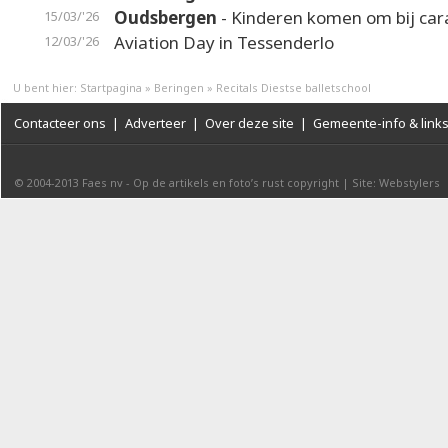
Oudsbergen
- Kinderen komen om bij ca
15/03/'26
Aviation Day in Tessenderlo
12/03/'26
U bent hier:
Startpagina
»
Beringen
»
Recitals Diestse balletschool
Contacteer ons
|
Adverteer
|
Over deze site
|
Gemeente-info & link
© 2004-2013
Faes nv
-
Op de artikels en foto’s rust copyright
|
Site: Webstylers