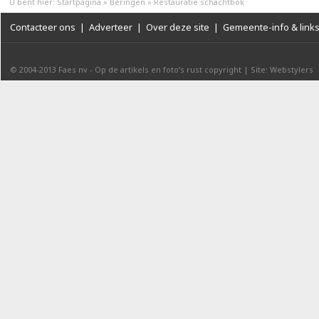
U bent hier:
Startpagina
»
Beringen
»
Restauratie schachtbok
Contacteer ons
|
Adverteer
|
Over deze site
|
Gemeente-info & link
© 2004-2013
Faes nv
-
Op de artikels en foto’s rust copyright
|
Site: Webstylers