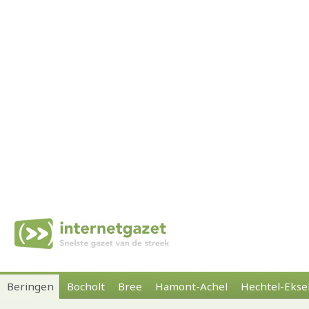
Beringen
Bocholt
Bree
Hamont-Achel
Hechtel-Ekse