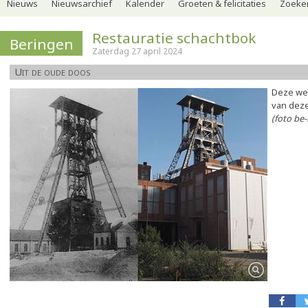
Nieuws
Nieuwsarchief
Kalender
Groeten & felicitaties
Zoeker
Restauratie schachtbok
Beringen
Zaterdag 27 april 2024
Uit de oude doos
Deze wee
van deze
(foto be