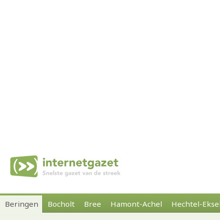
Beringen
Bocholt
Bree
Hamont-Achel
Hechtel-Ekse