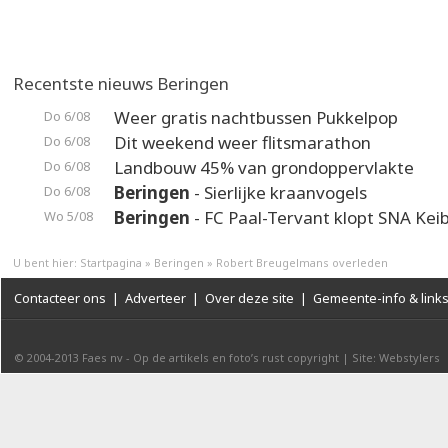
Recentste nieuws Beringen
Weer gratis nachtbussen Pukkelpop
Do 6/08
Dit weekend weer flitsmarathon
Do 6/08
Landbouw 45% van grondoppervlakte
Do 6/08
Beringen
- Sierlijke kraanvogels
Do 6/08
Beringen
- FC Paal-Tervant klopt SNA Kei
Wo 5/08
U bent hier:
Startpagina
»
Beringen
»
Robert Breugelmans overleden
Contacteer ons
|
Adverteer
|
Over deze site
|
Gemeente-info & link
© 2004-2013
Faes nv
-
Op de artikels en foto’s rust copyright
|
Site: Webstylers