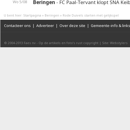
Beringen
- FC Paal-Tervant klopt SNA Kei
Wo 5/08
U bent hier:
Startpagina
»
Beringen
»
Rode Duivels starten met gelijkspel
Contacteer ons
|
Adverteer
|
Over deze site
|
Gemeente-info & link
© 2004-2013
Faes nv
-
Op de artikels en foto’s rust copyright
|
Site: Webstylers