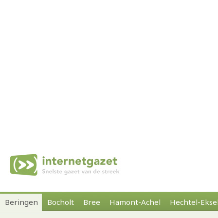
Beringen
Bocholt
Bree
Hamont-Achel
Hechtel-Ekse