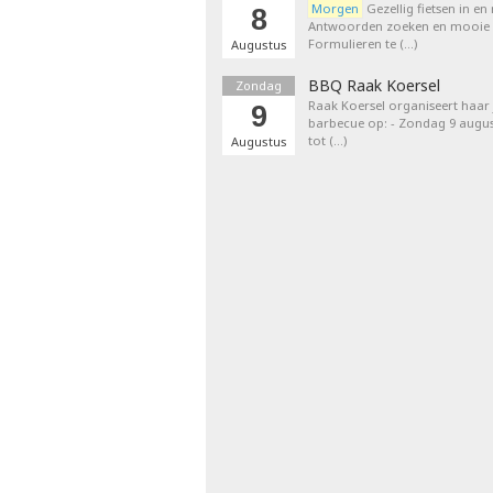
Morgen
Gezellig fietsen in en
8
Antwoorden zoeken en mooie p
Formulieren te (…)
Augustus
BBQ Raak Koersel
Zondag
Raak Koersel organiseert haar j
9
barbecue op: - Zondag 9 augus
tot (…)
Augustus