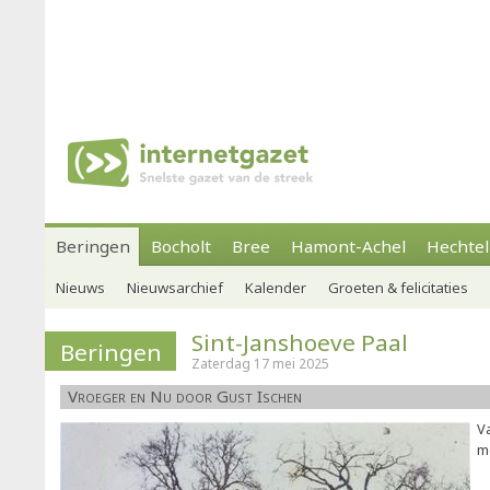
Beringen
Bocholt
Bree
Hamont-Achel
Hechtel
Nieuws
Nieuwsarchief
Kalender
Groeten & felicitaties
Sint-Janshoeve Paal
Beringen
Zaterdag 17 mei 2025
Vroeger en Nu door Gust Ischen
Va
m