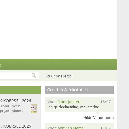
t
Stuur ons je tip!
Groeten & felicitaties
AK KOERSEL 2026
Voor:
Frans Jonkers
16/07
n rond Koersel.
Innige deelneming, veel sterkte
rijzen winnen!
Hilde Vandenbon
AK KOERSEL 2026
Voor:
Anny en Marcel
11/07