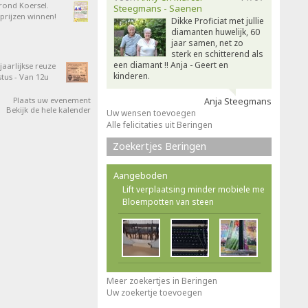
 rond Koersel.
Steegmans - Saenen
rijzen winnen!
Dikke Proficiat met jullie
diamanten huwelijk, 60
jaar samen, net zo
sterk en schitterend als
een diamant !! Anja - Geert en
aarlijkse reuze
kinderen.
tus - Van 12u
Plaats uw evenement
Anja Steegmans
Bekijk de hele kalender
Uw wensen toevoegen
Alle felicitaties uit Beringen
Zoekertjes Beringen
Aangeboden
Lift verplaatsing minder mobiele me
Bloempotten van steen
Meer zoekertjes in Beringen
Uw zoekertje toevoegen