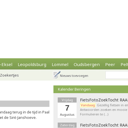
-Eksel
Leopoldsburg
Lommel
Oudsbergen
Peer
Pel
Zoekertjes
Nieuws toevoegen
Kalender Beringen
FietsFotoZoekTocht RA
Vrijdag
Vandaag
Gezellig fietsen in e
7
Antwoorden zoeken en mooie p
ndaag terug in de tijd in Paal
Formulieren te (…)
Augustus
et de Sint-Janshoeve.
FietsFotoZoekTocht RA
Zaterdag