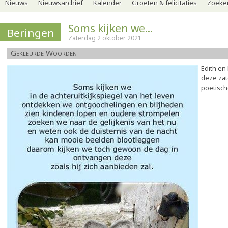
Nieuws
Nieuwsarchief
Kalender
Groeten & felicitaties
Zoeker
Soms kijken we...
Beringen
Zaterdag 2 oktober 2021
Gekleurde Woorden
Edith en
deze za
poëtisch