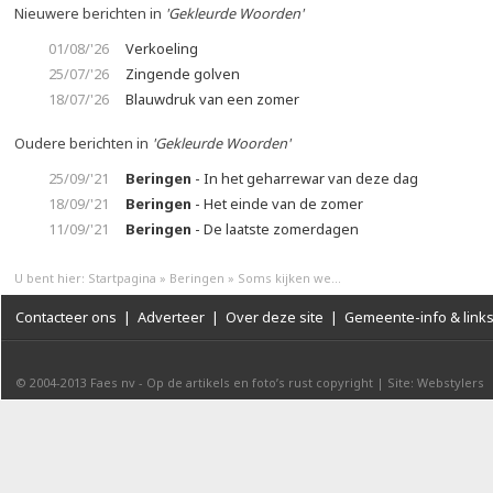
Nieuwere berichten in
'Gekleurde Woorden'
01/08/'26
Verkoeling
25/07/'26
Zingende golven
18/07/'26
Blauwdruk van een zomer
Oudere berichten in
'Gekleurde Woorden'
25/09/'21
Beringen
- In het geharrewar van deze dag
18/09/'21
Beringen
- Het einde van de zomer
11/09/'21
Beringen
- De laatste zomerdagen
U bent hier:
Startpagina
»
Beringen
»
Soms kijken we...
Contacteer ons
|
Adverteer
|
Over deze site
|
Gemeente-info & link
© 2004-2013
Faes nv
-
Op de artikels en foto’s rust copyright
|
Site: Webstylers