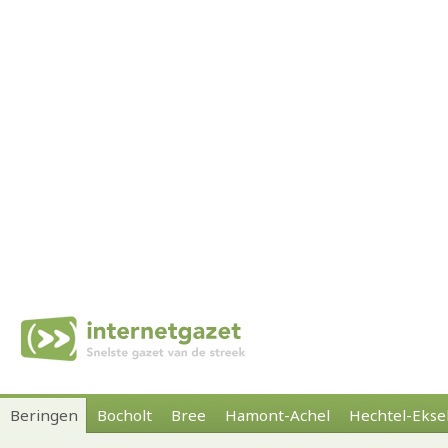
Beringen
Bocholt
Bree
Hamont-Achel
Hechtel-Ekse