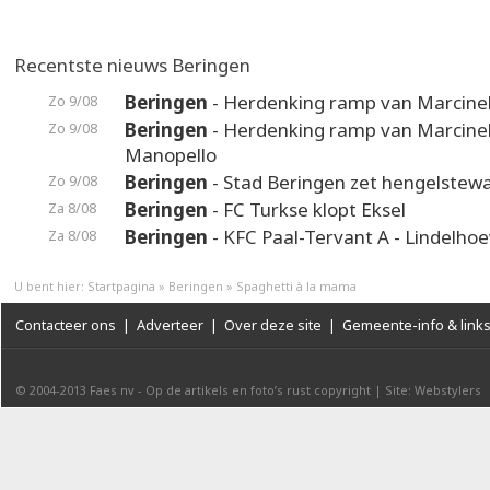
Recentste nieuws Beringen
Beringen
- Herdenking ramp van Marcinel
Zo 9/08
Beringen
- Herdenking ramp van Marcinel
Zo 9/08
Manopello
Beringen
- Stad Beringen zet hengelstewa
Zo 9/08
Beringen
- FC Turkse klopt Eksel
Za 8/08
Beringen
- KFC Paal-Tervant A - Lindelho
Za 8/08
U bent hier:
Startpagina
»
Beringen
»
Spaghetti à la mama
Contacteer ons
|
Adverteer
|
Over deze site
|
Gemeente-info & link
© 2004-2013
Faes nv
-
Op de artikels en foto’s rust copyright
|
Site: Webstylers