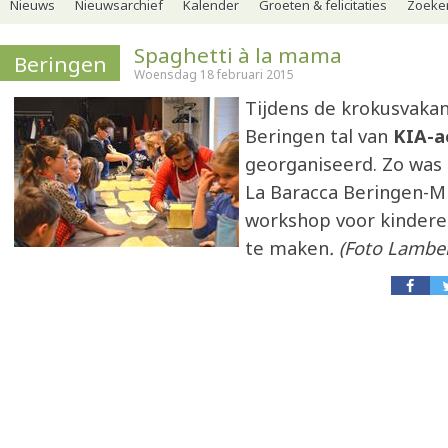
Nieuws
Nieuwsarchief
Kalender
Groeten & felicitaties
Zoeker
Spaghetti à la mama
Beringen
Woensdag 18 februari 2015
Tijdens de krokusvakan
Beringen tal van
KIA-a
georganiseerd. Zo was 
La Baracca Beringen-Mi
workshop voor kindere
te maken
. (Foto Lambe