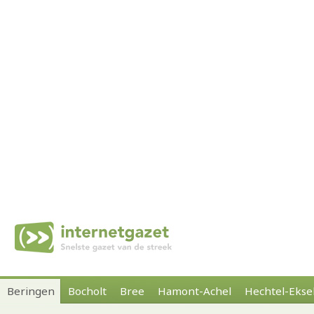
Beringen
Bocholt
Bree
Hamont-Achel
Hechtel-Ekse